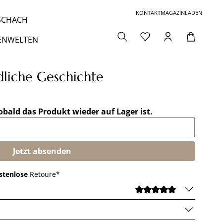
KONTAKT
MAGAZIN
LADEN
 SCHACH
ENWELTEN
liche Geschichte
obald das Produkt wieder auf Lager ist.
Jetzt absenden
stenlose
Retoure*
DURCHSCHNI