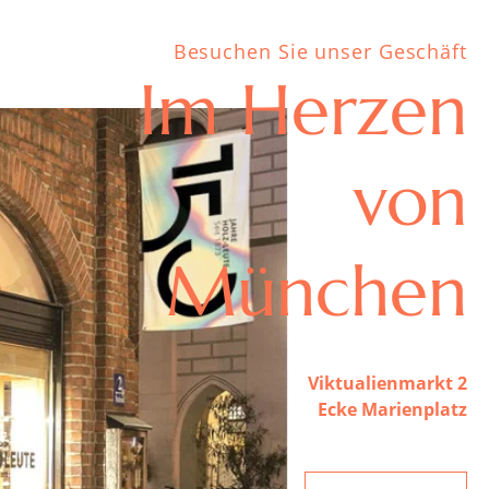
Besuchen Sie unser Geschäft
Im Herzen
von
München
Viktualienmarkt 2
Ecke Marienplatz