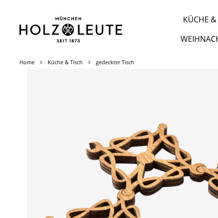
m Hauptinhalt springen
Zur Suche springen
Zur Hauptnavigation springen
KÜCHE & 
WEIHNAC
Home
Küche & Tisch
gedeckter Tisch
Bildergalerie überspringen