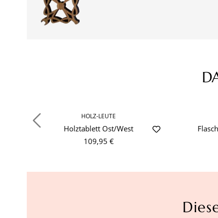
D
Produktgalerie überspringen
HOLZ-LEUTE
Holztablett Ost/West
Flasc
109,95 €
Dies