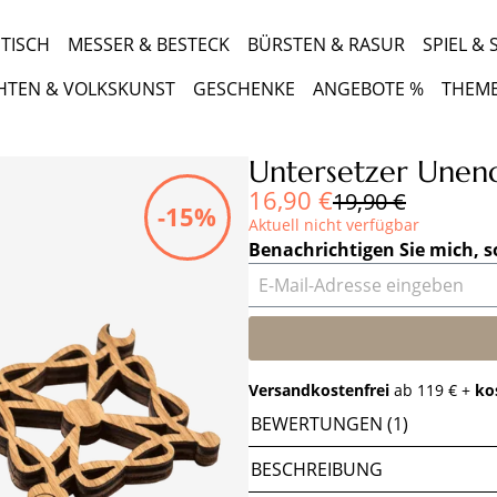
TISCH
MESSER & BESTECK
BÜRSTEN & RASUR
SPIEL &
HTEN & VOLKSKUNST
GESCHENKE
ANGEBOTE %
THEM
Untersetzer Unend
Verkaufspreis:
16,90 €
Regulärer Preis:
19,90 €
-15%
Aktuell nicht verfügbar
Benachrichtigen Sie mich, s
E-Mail-Adresse eingeben
Versandkostenfrei
ab 119 € +
ko
BEWERTUNGEN (1)
BESCHREIBUNG