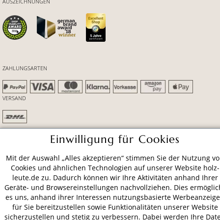
AUSZEICHNUNGEN
ZAHLUNGSARTEN
VERSAND
Einwilligung für Cookies
AGB
Datenschutz
Impressum
© 2026 HOLZ-LEUTE
Mit der Auswahl „Alles akzeptieren“ stimmen Sie der Nutzung v
* Alle Preise inkl. gesetzl. Mehrwertsteuer zzgl.
Versandkosten
.
Cookies und ähnlichen Technologien auf unserer Website holz-
leute.de zu. Dadurch können wir Ihre Aktivitäten anhand Ihrer
Geräte- und Browsereinstellungen nachvollziehen. Dies ermöglic
es uns, anhand ihrer Interessen nutzungsbasierte Werbeanzeig
für Sie bereitzustellen sowie Funktionalitäten unserer Website
sicherzustellen und stetig zu verbessern. Dabei werden Ihre Dat