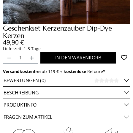
Geschenkset Kerzenzauber Dip-Dye
Kerzen
Regulärer Preis:
49,90 €
Lieferzeit: 1-3 Tage
Produkt Anzahl: Gib den gewünschten Wert e
IN DEN WARENKORB
Versandkostenfrei
ab 119 € +
kostenlose
Retoure*
BEWERTUNGEN (0)
DURCH
BESCHREIBUNG
PRODUKTINFO
FRAGEN ZUM ARTIKEL