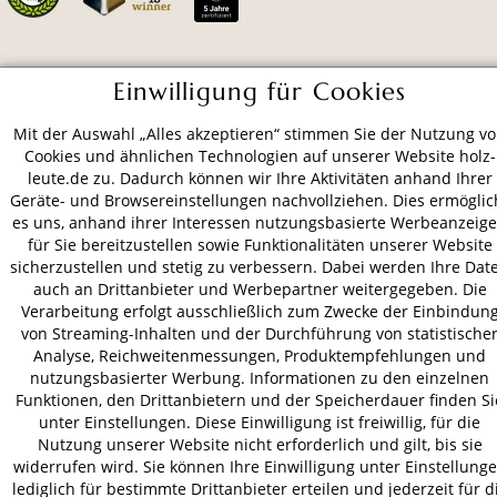
ZAHLUNGSARTEN
Einwilligung für Cookies
Mit der Auswahl „Alles akzeptieren“ stimmen Sie der Nutzung v
VERSAND
Cookies und ähnlichen Technologien auf unserer Website holz-
leute.de zu. Dadurch können wir Ihre Aktivitäten anhand Ihrer
Geräte- und Browsereinstellungen nachvollziehen. Dies ermöglic
es uns, anhand ihrer Interessen nutzungsbasierte Werbeanzeig
für Sie bereitzustellen sowie Funktionalitäten unserer Website
AGB
Datenschutz
Impressum
sicherzustellen und stetig zu verbessern. Dabei werden Ihre Dat
© 2026 HOLZ-LEUTE
auch an Drittanbieter und Werbepartner weitergegeben. Die
* Alle Preise inkl. gesetzl. Mehrwertsteuer zzgl.
Versandkosten
.
Verarbeitung erfolgt ausschließlich zum Zwecke der Einbindun
von Streaming-Inhalten und der Durchführung von statistische
Analyse, Reichweitenmessungen, Produktempfehlungen und
nutzungsbasierter Werbung. Informationen zu den einzelnen
Funktionen, den Drittanbietern und der Speicherdauer finden Si
unter Einstellungen. Diese Einwilligung ist freiwillig, für die
Nutzung unserer Website nicht erforderlich und gilt, bis sie
widerrufen wird. Sie können Ihre Einwilligung unter Einstellung
lediglich für bestimmte Drittanbieter erteilen und jederzeit für d