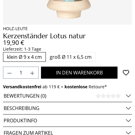
HOLZ-LEUTE
Kerzenständer Lotus natur
Regulärer Preis:
19,90 €
Lieferzeit: 1-3 Tage
klein Ø 9 x 4 cm
groß Ø 11 x 6,5 cm
Produkt Anzahl: Gib den gewünschten Wert e
IN DEN WARENKORB
Versandkostenfrei
ab 119 € +
kostenlose
Retoure*
BEWERTUNGEN (0)
DURCH
BESCHREIBUNG
PRODUKTINFO
FRAGEN ZUM ARTIKEL