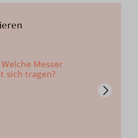
ieren
 Welche Messer
Schleifkun
t sich tragen?
Messer sc