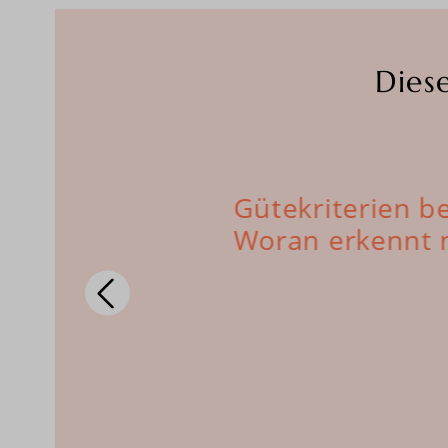
Dies
leiben Ihre
Gütekriterien b
Woran erkennt 