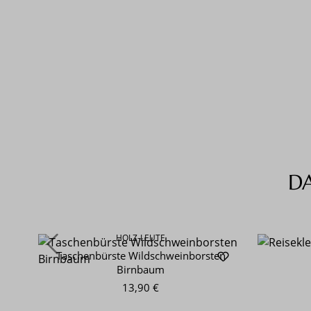
D
Produktgalerie überspringen
HOLZ-LEUTE
Taschenbürste Wildschweinborsten
Birnbaum
13,90 €