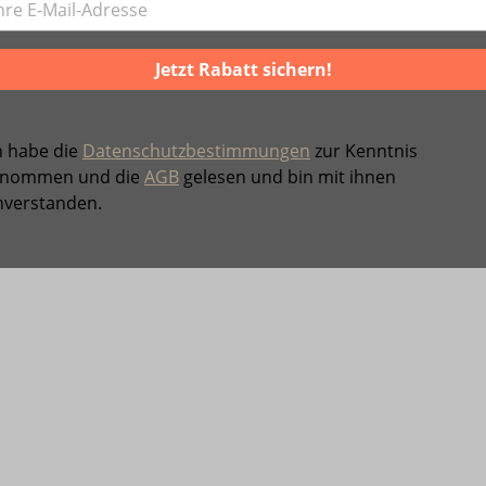
Jetzt Rabatt sichern!
h habe die
Datenschutzbestimmungen
zur Kenntnis
nommen und die
AGB
gelesen und bin mit ihnen
nverstanden.