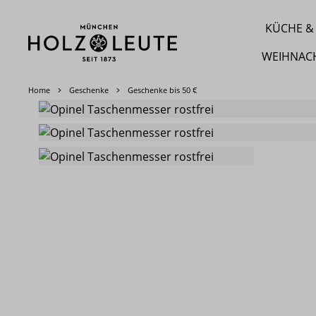
m Hauptinhalt springen
Zur Suche springen
Zur Hauptnavigation springen
KÜCHE & 
WEIHNAC
Home
Geschenke
Geschenke bis 50 €
Bildergalerie überspringen