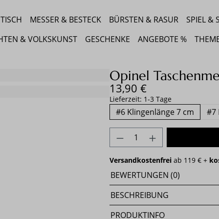
TISCH
MESSER & BESTECK
BÜRSTEN & RASUR
SPIEL &
HTEN & VOLKSKUNST
GESCHENKE
ANGEBOTE %
THEM
Opinel Taschenmes
Regulärer Preis:
13,90 €
Lieferzeit: 1-3 Tage
#6 Klingenlänge 7 cm
#7 
Produkt Anzahl: Gib 
Versandkostenfrei
ab 119 € +
ko
BEWERTUNGEN (0)
BESCHREIBUNG
PRODUKTINFO