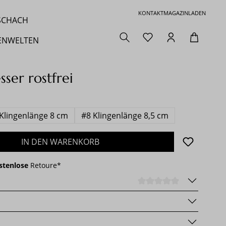
KONTAKT
MAGAZIN
LADEN
 SCHACH
ENWELTEN
ser rostfrei
Klingenlänge 8 cm
#8 Klingenlänge 8,5 cm
den gewünschten Wert ein oder benutze die 
IN DEN WARENKORB
stenlose
Retoure*
DURCHSCHNI