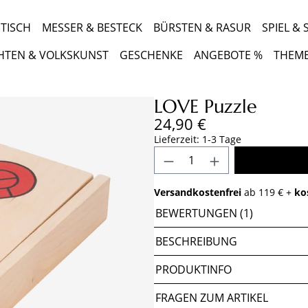
TISCH
MESSER & BESTECK
BÜRSTEN & RASUR
SPIEL &
HTEN & VOLKSKUNST
GESCHENKE
ANGEBOTE %
THEM
LOVE Puzzle
Regulärer Preis:
24,90 €
Lieferzeit: 1-3 Tage
Produkt Anzahl: Gib 
Versandkostenfrei
ab 119 € +
ko
BEWERTUNGEN (1)
BESCHREIBUNG
PRODUKTINFO
FRAGEN ZUM ARTIKEL