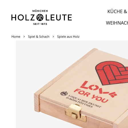
m Hauptinhalt springen
Zur Suche springen
Zur Hauptnavigation springen
KÜCHE & 
WEIHNAC
Home
Spiel & Schach
Spiele aus Holz
Bildergalerie überspringen