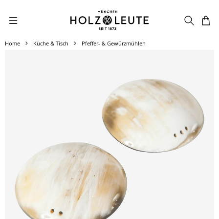
Zum Hauptinhalt springen
Home
Küche & Tisch
Pfeffer- & Gewürzmühlen
Bildergalerie überspringen