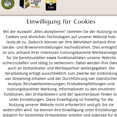
Einwilligung für Cookies
ZAHLUNGSARTEN
Mit der Auswahl „Alles akzeptieren“ stimmen Sie der Nutzung v
Cookies und ähnlichen Technologien auf unserer Website holz-
VERSAND
leute.de zu. Dadurch können wir Ihre Aktivitäten anhand Ihrer
Geräte- und Browsereinstellungen nachvollziehen. Dies ermöglic
es uns, anhand ihrer Interessen nutzungsbasierte Werbeanzeig
für Sie bereitzustellen sowie Funktionalitäten unserer Website
sicherzustellen und stetig zu verbessern. Dabei werden Ihre Dat
AGB
Datenschutz
Impressum
auch an Drittanbieter und Werbepartner weitergegeben. Die
© 2026 HOLZ-LEUTE
Verarbeitung erfolgt ausschließlich zum Zwecke der Einbindun
* Alle Preise inkl. gesetzl. Mehrwertsteuer zzgl.
Versandkosten
.
von Streaming-Inhalten und der Durchführung von statistische
Analyse, Reichweitenmessungen, Produktempfehlungen und
nutzungsbasierter Werbung. Informationen zu den einzelnen
Funktionen, den Drittanbietern und der Speicherdauer finden Si
unter Einstellungen. Diese Einwilligung ist freiwillig, für die
Nutzung unserer Website nicht erforderlich und gilt, bis sie
widerrufen wird. Sie können Ihre Einwilligung unter Einstellung
lediglich für bestimmte Drittanbieter erteilen und jederzeit für d