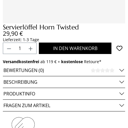
Servierlöffel Horn Twisted
Regulärer Preis:
29,90 €
Lieferzeit: 1-3 Tage
Produkt Anzahl: Gib den gewünschten Wert e
IN DEN WARENKORB
Versandkostenfrei
ab 119 € +
kostenlose
Retoure*
BEWERTUNGEN (0)
DURCH
BESCHREIBUNG
PRODUKTINFO
FRAGEN ZUM ARTIKEL