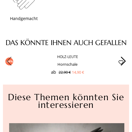
Handgemacht
Produktgalerie überspringen
DAS KÖNNTE IHNEN AUCH GEFALLEN
HOLZ-LEUTE
-34%
Hornschale
ab
22,90 €
14,90 €
Diese Themen könnten Sie
interessieren