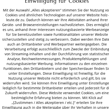
Einwilligung für Cookies
ZAHLUNGSARTEN
Mit der Auswahl „Alles akzeptieren“ stimmen Sie der Nutzung v
Cookies und ähnlichen Technologien auf unserer Website holz-
VERSAND
leute.de zu. Dadurch können wir Ihre Aktivitäten anhand Ihrer
Geräte- und Browsereinstellungen nachvollziehen. Dies ermöglic
es uns, anhand ihrer Interessen nutzungsbasierte Werbeanzeig
für Sie bereitzustellen sowie Funktionalitäten unserer Website
sicherzustellen und stetig zu verbessern. Dabei werden Ihre Dat
AGB
Datenschutz
Impressum
auch an Drittanbieter und Werbepartner weitergegeben. Die
© 2026 HOLZ-LEUTE
Verarbeitung erfolgt ausschließlich zum Zwecke der Einbindun
* Alle Preise inkl. gesetzl. Mehrwertsteuer zzgl.
Versandkosten
.
von Streaming-Inhalten und der Durchführung von statistische
Analyse, Reichweitenmessungen, Produktempfehlungen und
nutzungsbasierter Werbung. Informationen zu den einzelnen
Funktionen, den Drittanbietern und der Speicherdauer finden Si
unter Einstellungen. Diese Einwilligung ist freiwillig, für die
Nutzung unserer Website nicht erforderlich und gilt, bis sie
widerrufen wird. Sie können Ihre Einwilligung unter Einstellung
lediglich für bestimmte Drittanbieter erteilen und jederzeit für d
Zukunft widerrufen. Diese Website verwendet Cookies, um eine
bestmögliche Erfahrung bieten zu können. Mit Klick auf
„[Zustimmen / Alles akzeptieren / etc.]“ erteilen Sie Ihre
Einwilligung auch in die Weitergabe über Ihr Verhalten in unser