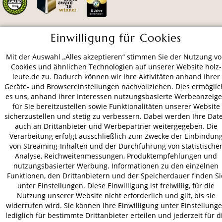
Einwilligung für Cookies
ZAHLUNGSARTEN
Mit der Auswahl „Alles akzeptieren“ stimmen Sie der Nutzung v
Cookies und ähnlichen Technologien auf unserer Website holz-
VERSAND
leute.de zu. Dadurch können wir Ihre Aktivitäten anhand Ihrer
Geräte- und Browsereinstellungen nachvollziehen. Dies ermöglic
es uns, anhand ihrer Interessen nutzungsbasierte Werbeanzeig
für Sie bereitzustellen sowie Funktionalitäten unserer Website
sicherzustellen und stetig zu verbessern. Dabei werden Ihre Dat
AGB
Datenschutz
Impressum
auch an Drittanbieter und Werbepartner weitergegeben. Die
© 2026 HOLZ-LEUTE
Verarbeitung erfolgt ausschließlich zum Zwecke der Einbindun
* Alle Preise inkl. gesetzl. Mehrwertsteuer zzgl.
Versandkosten
.
von Streaming-Inhalten und der Durchführung von statistische
Analyse, Reichweitenmessungen, Produktempfehlungen und
nutzungsbasierter Werbung. Informationen zu den einzelnen
Funktionen, den Drittanbietern und der Speicherdauer finden Si
unter Einstellungen. Diese Einwilligung ist freiwillig, für die
Nutzung unserer Website nicht erforderlich und gilt, bis sie
widerrufen wird. Sie können Ihre Einwilligung unter Einstellung
lediglich für bestimmte Drittanbieter erteilen und jederzeit für d