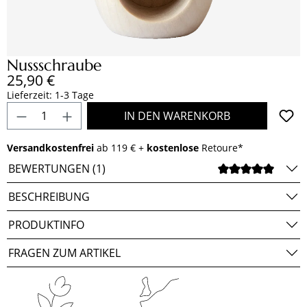
Nussschraube
Regulärer Preis:
25,90 €
Lieferzeit: 1-3 Tage
Produkt Anzahl: Gib den gewünschten Wert e
IN DEN WARENKORB
Versandkostenfrei
ab 119 € +
kostenlose
Retoure*
BEWERTUNGEN (1)
DURCH
BESCHREIBUNG
PRODUKTINFO
FRAGEN ZUM ARTIKEL