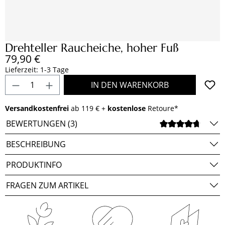
Drehteller Raucheiche, hoher Fuß
Regulärer Preis:
79,90 €
Lieferzeit: 1-3 Tage
Produkt Anzahl: Gib den gewünschten Wert e
IN DEN WARENKORB
Versandkostenfrei
ab 119 € +
kostenlose
Retoure*
BEWERTUNGEN (3)
DURCH
BESCHREIBUNG
PRODUKTINFO
FRAGEN ZUM ARTIKEL