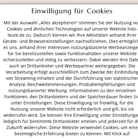
ZAHLUNGSARTEN
Einwilligung für Cookies
Mit der Auswahl „Alles akzeptieren“ stimmen Sie der Nutzung v
VERSAND
Cookies und ähnlichen Technologien auf unserer Website holz-
leute.de zu. Dadurch können wir Ihre Aktivitäten anhand Ihrer
Geräte- und Browsereinstellungen nachvollziehen. Dies ermöglic
es uns, anhand ihrer Interessen nutzungsbasierte Werbeanzeig
für Sie bereitzustellen sowie Funktionalitäten unserer Website
AGB
Datenschutz
Impressum
sicherzustellen und stetig zu verbessern. Dabei werden Ihre Dat
© 2026 HOLZ-LEUTE
auch an Drittanbieter und Werbepartner weitergegeben. Die
* Alle Preise inkl. gesetzl. Mehrwertsteuer zzgl.
Versandkosten
.
Verarbeitung erfolgt ausschließlich zum Zwecke der Einbindun
von Streaming-Inhalten und der Durchführung von statistische
Analyse, Reichweitenmessungen, Produktempfehlungen und
nutzungsbasierter Werbung. Informationen zu den einzelnen
Funktionen, den Drittanbietern und der Speicherdauer finden Si
unter Einstellungen. Diese Einwilligung ist freiwillig, für die
Nutzung unserer Website nicht erforderlich und gilt, bis sie
widerrufen wird. Sie können Ihre Einwilligung unter Einstellung
lediglich für bestimmte Drittanbieter erteilen und jederzeit für d
Zukunft widerrufen. Diese Website verwendet Cookies, um eine
bestmögliche Erfahrung bieten zu können. Mit Klick auf