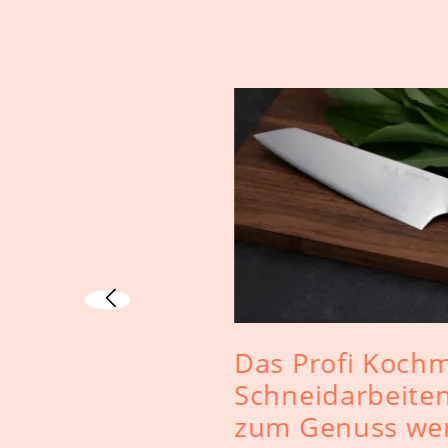
e
Das Profi Koch
lfer für die
Schneidarbeiten
zum Genuss we