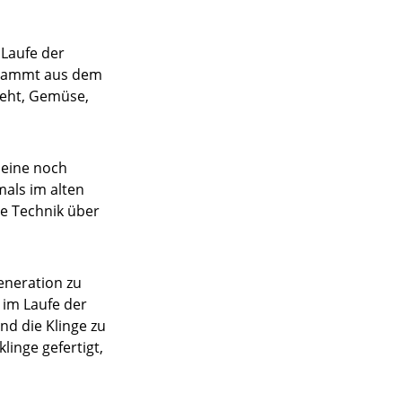
 Laufe der
 stammt aus dem
ieht, Gemüse,
 eine noch
mals im alten
ie Technik über
eneration zu
im Laufe der
nd die Klinge zu
inge gefertigt,