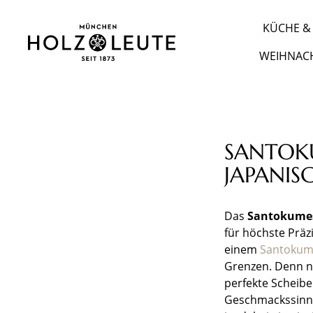
m Hauptinhalt springen
Zur Suche springen
Zur Hauptnavigation springen
KÜCHE & 
WEIHNAC
SANTOKU
JAPANIS
Das
Santokume
für höchste Präz
einem
Santokum
Grenzen. Denn nu
perfekte Scheibe
Geschmackssinn 