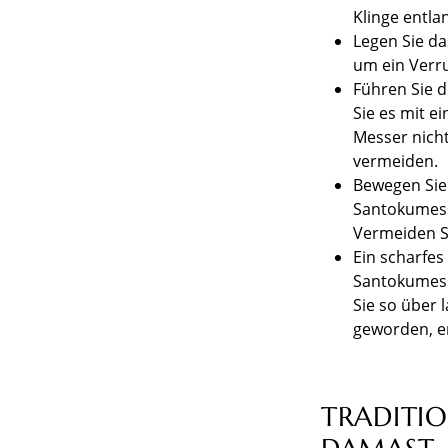
Klinge entla
Legen Sie da
um ein Verr
Führen Sie 
Sie es mit e
Messer nicht
vermeiden.
Bewegen Sie 
Santokumess
Vermeiden S
Ein scharfes
Santokumess
Sie so über 
geworden, e
TRADITI