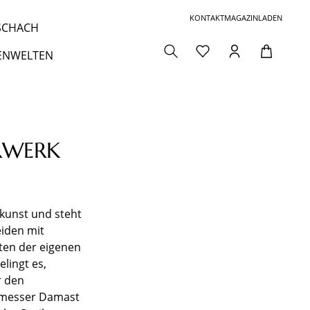
KONTAKT
MAGAZIN
LADEN
 SCHACH
ENWELTEN
RWERK
ekunst und steht
eiden mit
ten der eigenen
lingt es,
r den
umesser Damast