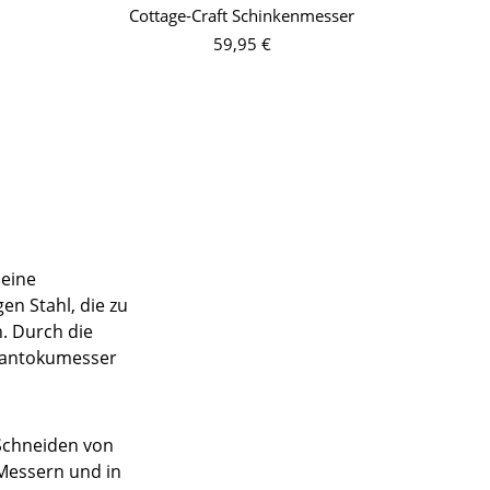
Cottage-Craft Schinkenmesser
S
59,95 €
seine
n Stahl, die zu
. Durch die
 Santokumesser
Schneiden von
 Messern und in