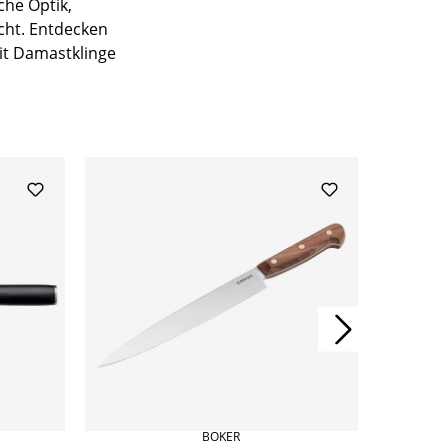
che Optik,
cht. Entdecken
it Damastklinge
BÖKER