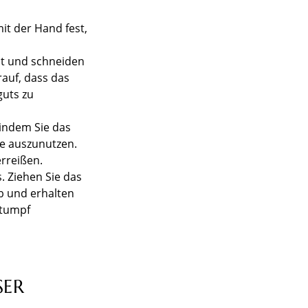
it der Hand fest,
ut und schneiden
rauf, dass das
guts zu
 indem Sie das
e auszunutzen.
rreißen.
. Ziehen Sie das
b und erhalten
stumpf
SER