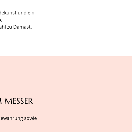
dekunst und ein
he
ahl zu Damast.
M MESSER
ufbewahrung sowie