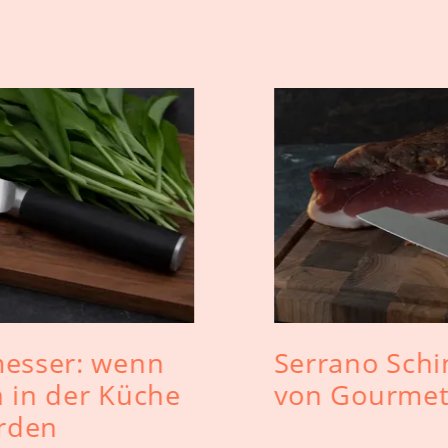
messer: wenn
Serrano Schi
 in der Küche
von Gourmet
rden