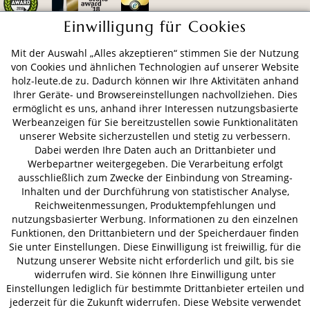
Einwilligung für Cookies
Mit der Auswahl „Alles akzeptieren“ stimmen Sie der Nutzung
ZAHLUNGSARTEN
von Cookies und ähnlichen Technologien auf unserer Website
holz-leute.de zu. Dadurch können wir Ihre Aktivitäten anhand
Ihrer Geräte- und Browsereinstellungen nachvollziehen. Dies
VERSAND
ermöglicht es uns, anhand ihrer Interessen nutzungsbasierte
Werbeanzeigen für Sie bereitzustellen sowie Funktionalitäten
unserer Website sicherzustellen und stetig zu verbessern.
Dabei werden Ihre Daten auch an Drittanbieter und
AGB
Datenschutz
Impressum
Werbepartner weitergegeben. Die Verarbeitung erfolgt
ausschließlich zum Zwecke der Einbindung von Streaming-
© 2026 HOLZ-LEUTE
Inhalten und der Durchführung von statistischer Analyse,
* Alle Preise inkl. gesetzl. Mehrwertsteuer zzgl.
Versandkosten
.
Reichweitenmessungen, Produktempfehlungen und
nutzungsbasierter Werbung. Informationen zu den einzelnen
Funktionen, den Drittanbietern und der Speicherdauer finden
Sie unter Einstellungen. Diese Einwilligung ist freiwillig, für die
Nutzung unserer Website nicht erforderlich und gilt, bis sie
widerrufen wird. Sie können Ihre Einwilligung unter
Einstellungen lediglich für bestimmte Drittanbieter erteilen und
jederzeit für die Zukunft widerrufen. Diese Website verwendet