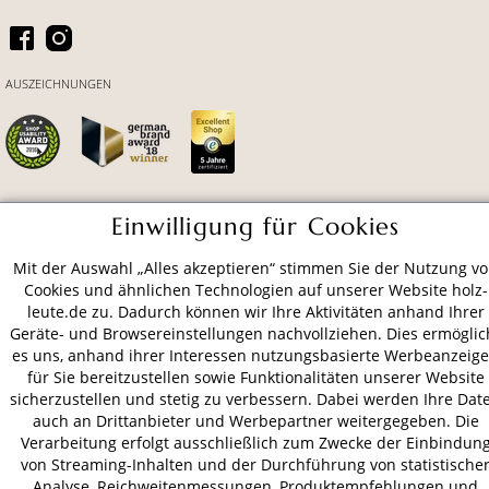
AUSZEICHNUNGEN
Einwilligung für Cookies
ZAHLUNGSARTEN
Mit der Auswahl „Alles akzeptieren“ stimmen Sie der Nutzung v
Cookies und ähnlichen Technologien auf unserer Website holz-
VERSAND
leute.de zu. Dadurch können wir Ihre Aktivitäten anhand Ihrer
Geräte- und Browsereinstellungen nachvollziehen. Dies ermöglic
es uns, anhand ihrer Interessen nutzungsbasierte Werbeanzeig
für Sie bereitzustellen sowie Funktionalitäten unserer Website
AGB
Datenschutz
Impressum
sicherzustellen und stetig zu verbessern. Dabei werden Ihre Dat
auch an Drittanbieter und Werbepartner weitergegeben. Die
© 2026 HOLZ-LEUTE
Verarbeitung erfolgt ausschließlich zum Zwecke der Einbindun
* Alle Preise inkl. gesetzl. Mehrwertsteuer zzgl.
Versandkosten
.
von Streaming-Inhalten und der Durchführung von statistische
Analyse, Reichweitenmessungen, Produktempfehlungen und