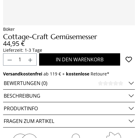
Böker
Cottage-Craft Gemüsemesser
Regulärer Preis:
44,95 €
Lieferzeit: 1-3 Tage
Produkt Anzahl: Gib den gewünschten Wert e
IN DEN WARENKORB
Versandkostenfrei
ab 119 € +
kostenlose
Retoure*
BEWERTUNGEN (0)
DURCH
BESCHREIBUNG
PRODUKTINFO
FRAGEN ZUM ARTIKEL