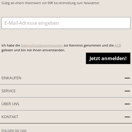
Gültig ab einem Warenwert von 99€ bei Anmeldung zum Newsletter.
E-Mail-Adresse
*
Ich habe die
Datenschutzbestimmungen
zur Kenntnis genommen und die
AGB
gelesen und bin mit ihnen einverstanden.
Jetzt anmelden!
EINKAUFEN
SERVICE
ÜBER UNS
KONTAKT
FOLGEN SIE UNS