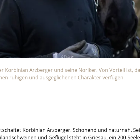
 Korbinian Arzberger und seine Noriker. Von Vorteil ist, da
nen ruhigen und ausgeglichenen Charakter verfügen.
tschaftet Korbinian Arzberger. Schonend und naturnah. Se
ilandschweinen und Geflügel steht in Griesau, ein 200-Seel