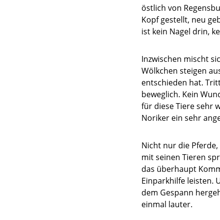
östlich von Regensbu
Kopf gestellt, neu ge
ist kein Nagel drin, k
Inzwischen mischt s
Wölkchen steigen aus 
entschieden hat. Trit
beweglich. Kein Wund
für diese Tiere sehr w
Noriker ein sehr a
Nicht nur die Pferde,
mit seinen Tieren s
das überhaupt Komman
Einparkhilfe leisten
dem Gespann hergeht,
einmal lauter.