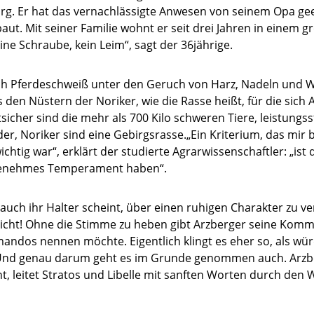
rg. Er hat das vernachlässigte Anwesen von seinem Opa geer
baut. Mit seiner Familie wohnt er seit drei Jahren in einem 
eine Schraube, kein Leim“, sagt der 36jährige.
ich Pferdeschweiß unter den Geruch von Harz, Nadeln und
den Nüstern der Noriker, wie die Rasse heißt, für die sich 
tsicher sind die mehr als 700 Kilo schweren Tiere, leistung
er, Noriker sind eine Gebirgsrasse.„Ein Kriterium, das mir 
ichtig war“, erklärt der studierte Agrarwissenschaftler: „ist
ngenehmes Temperament haben“.
 auch ihr Halter scheint, über einen ruhigen Charakter zu ve
pricht! Ohne die Stimme zu heben gibt Arzberger seine K
dos nennen möchte. Eigentlich klingt es eher so, als wür
. Und genau darum geht es im Grunde genommen auch. Arzbe
 leitet Stratos und Libelle mit sanften Worten durch den W