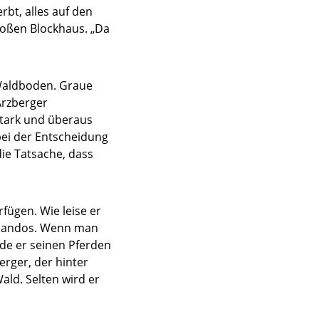
bt, alles auf den
großen Blockhaus. „Da
 Waldboden. Graue
Arzberger
sstark und überaus
bei der Entscheidung
 die Tatsache, dass
rfügen. Wie leise er
ommandos. Wenn man
de er seinen Pferden
rger, der hinter
ald. Selten wird er