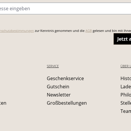
sse
*
nschutzbestimmungen
zur Kenntnis genommen und die
AGB
gelesen und bin mit ihne
Jetzt
SERVICE
ÜBER 
Geschenkservice
Hist
Gutschein
Lade
Newsletter
Phil
ten
Großbestellungen
Stel
Tea