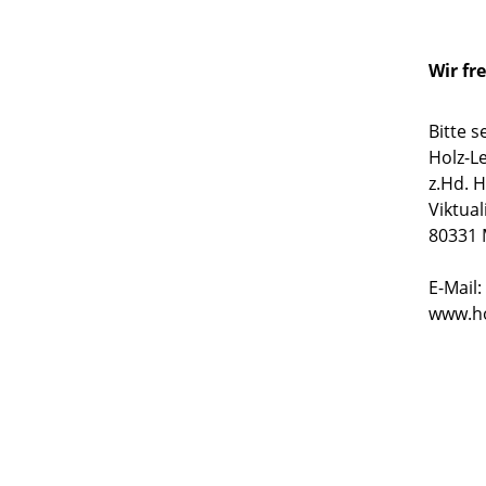
Wir fr
Bitte s
Holz-L
z.Hd. H
Viktua
80331
E-Mail:
www.ho