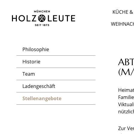
m Hauptinhalt springen
Zur Suche springen
Zur Hauptnavigation springen
KÜCHE & 
WEIHNAC
Philosophie
ABT
Historie
(M
Team
Ladengeschäft
Heimat
Famili
Stellenangebote
Viktua
nützli
Zur Ve