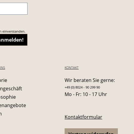
n einverstanden.
 anmelden!
UNS
KONTAKT
orie
Wir beraten Sie gerne:
+49 (0) 8024 - 90 299 90
ngeschäft
Mo - Fr: 10 - 17 Uhr
osophie
lenangebote
m
Kontaktformular