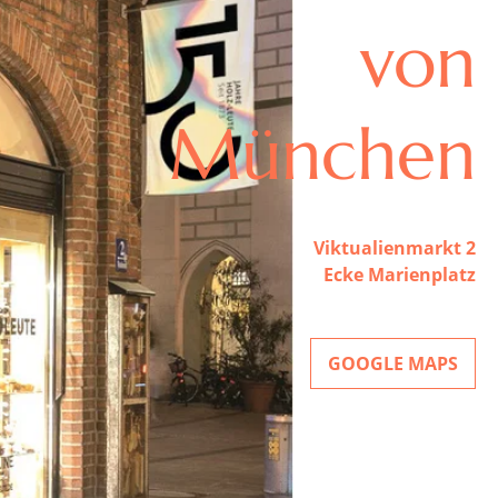
von
München
Viktualienmarkt 2
Ecke Marienplatz
GOOGLE MAPS