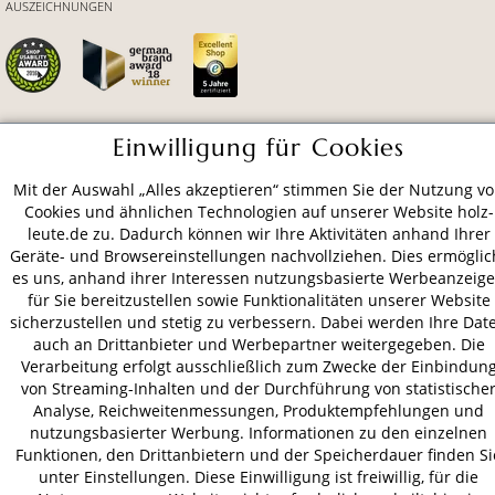
AUSZEICHNUNGEN
Einwilligung für Cookies
ZAHLUNGSARTEN
Mit der Auswahl „Alles akzeptieren“ stimmen Sie der Nutzung v
Cookies und ähnlichen Technologien auf unserer Website holz-
VERSAND
leute.de zu. Dadurch können wir Ihre Aktivitäten anhand Ihrer
Geräte- und Browsereinstellungen nachvollziehen. Dies ermöglic
es uns, anhand ihrer Interessen nutzungsbasierte Werbeanzeig
für Sie bereitzustellen sowie Funktionalitäten unserer Website
AGB
Datenschutz
Impressum
sicherzustellen und stetig zu verbessern. Dabei werden Ihre Dat
auch an Drittanbieter und Werbepartner weitergegeben. Die
© 2026 HOLZ-LEUTE
Verarbeitung erfolgt ausschließlich zum Zwecke der Einbindun
* Alle Preise inkl. gesetzl. Mehrwertsteuer zzgl.
Versandkosten
.
von Streaming-Inhalten und der Durchführung von statistische
Analyse, Reichweitenmessungen, Produktempfehlungen und
nutzungsbasierter Werbung. Informationen zu den einzelnen
Funktionen, den Drittanbietern und der Speicherdauer finden Si
unter Einstellungen. Diese Einwilligung ist freiwillig, für die