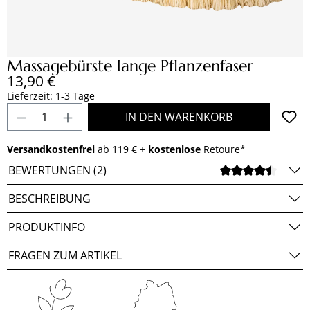
Massagebürste lange Pflanzenfaser
Regulärer Preis:
13,90 €
Lieferzeit: 1-3 Tage
Produkt Anzahl: Gib den gewünschten Wert e
IN DEN WARENKORB
Versandkostenfrei
ab 119 € +
kostenlose
Retoure*
BEWERTUNGEN (2)
DURCH
BESCHREIBUNG
PRODUKTINFO
FRAGEN ZUM ARTIKEL