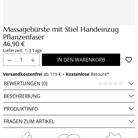
Massagebürste mit Stiel Handeinzug
Pflanzenfaser
Regulärer Preis:
46,90 €
Lieferzeit: 1-3 Tage
Produkt Anzahl: Gib den gewünschten Wert e
IN DEN WARENKORB
Versandkostenfrei
ab 119 € +
kostenlose
Retoure*
BEWERTUNGEN (0)
DURCH
BESCHREIBUNG
PRODUKTINFO
FRAGEN ZUM ARTIKEL