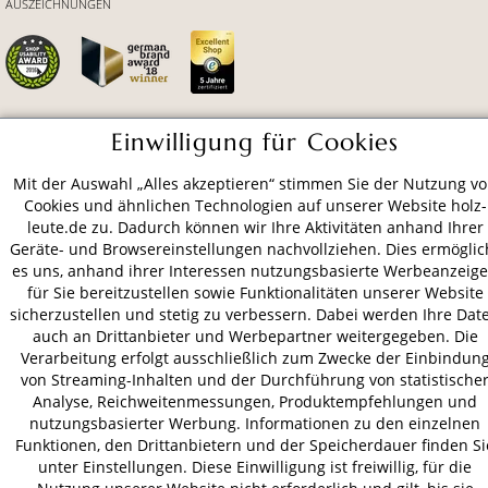
AUSZEICHNUNGEN
Einwilligung für Cookies
ZAHLUNGSARTEN
Mit der Auswahl „Alles akzeptieren“ stimmen Sie der Nutzung v
Cookies und ähnlichen Technologien auf unserer Website holz-
VERSAND
leute.de zu. Dadurch können wir Ihre Aktivitäten anhand Ihrer
Geräte- und Browsereinstellungen nachvollziehen. Dies ermöglic
es uns, anhand ihrer Interessen nutzungsbasierte Werbeanzeig
für Sie bereitzustellen sowie Funktionalitäten unserer Website
AGB
Datenschutz
Impressum
sicherzustellen und stetig zu verbessern. Dabei werden Ihre Dat
auch an Drittanbieter und Werbepartner weitergegeben. Die
© 2026 HOLZ-LEUTE
Verarbeitung erfolgt ausschließlich zum Zwecke der Einbindun
* Alle Preise inkl. gesetzl. Mehrwertsteuer zzgl.
Versandkosten
.
von Streaming-Inhalten und der Durchführung von statistische
Analyse, Reichweitenmessungen, Produktempfehlungen und
nutzungsbasierter Werbung. Informationen zu den einzelnen
Funktionen, den Drittanbietern und der Speicherdauer finden Si
unter Einstellungen. Diese Einwilligung ist freiwillig, für die