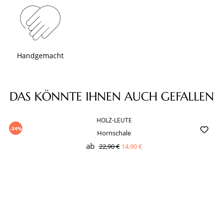
Handgemacht
Produktgalerie überspringen
DAS KÖNNTE IHNEN AUCH GEFALLEN
HOLZ-LEUTE
-34%
Hornschale
ab
22,90 €
14,90 €