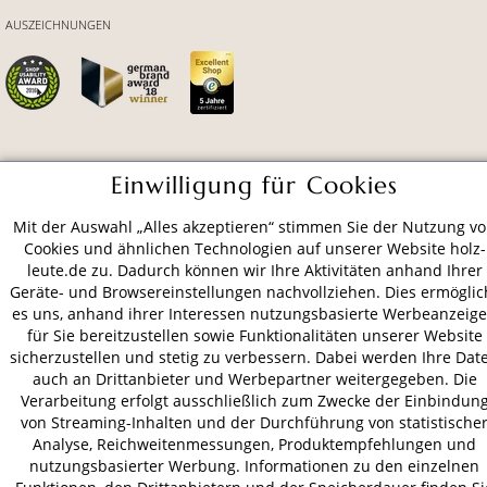
AUSZEICHNUNGEN
ZAHLUNGSARTEN
Einwilligung für Cookies
Mit der Auswahl „Alles akzeptieren“ stimmen Sie der Nutzung v
VERSAND
Cookies und ähnlichen Technologien auf unserer Website holz-
leute.de zu. Dadurch können wir Ihre Aktivitäten anhand Ihrer
Geräte- und Browsereinstellungen nachvollziehen. Dies ermöglic
es uns, anhand ihrer Interessen nutzungsbasierte Werbeanzeig
AGB
Datenschutz
Impressum
für Sie bereitzustellen sowie Funktionalitäten unserer Website
sicherzustellen und stetig zu verbessern. Dabei werden Ihre Dat
© 2026 HOLZ-LEUTE
auch an Drittanbieter und Werbepartner weitergegeben. Die
* Alle Preise inkl. gesetzl. Mehrwertsteuer zzgl.
Versandkosten
.
Verarbeitung erfolgt ausschließlich zum Zwecke der Einbindun
von Streaming-Inhalten und der Durchführung von statistische
Analyse, Reichweitenmessungen, Produktempfehlungen und
nutzungsbasierter Werbung. Informationen zu den einzelnen