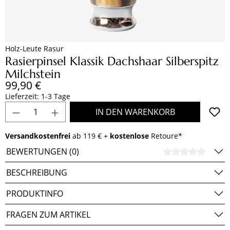
Holz-Leute Rasur
Rasierpinsel Klassik Dachshaar Silberspitz
Milchstein
Regulärer Preis:
99,90 €
Lieferzeit: 1-3 Tage
Produkt Anzahl: Gib den gewünschten Wert e
IN DEN WARENKORB
Versandkostenfrei
ab 119 € +
kostenlose
Retoure*
BEWERTUNGEN (0)
DURCH
BESCHREIBUNG
PRODUKTINFO
FRAGEN ZUM ARTIKEL