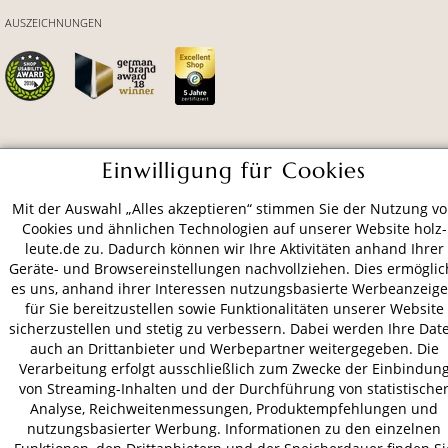
AUSZEICHNUNGEN
ZAHLUNGSARTEN
Einwilligung für Cookies
Mit der Auswahl „Alles akzeptieren“ stimmen Sie der Nutzung v
VERSAND
Cookies und ähnlichen Technologien auf unserer Website holz-
leute.de zu. Dadurch können wir Ihre Aktivitäten anhand Ihrer
Geräte- und Browsereinstellungen nachvollziehen. Dies ermöglic
es uns, anhand ihrer Interessen nutzungsbasierte Werbeanzeig
AGB
Datenschutz
Impressum
für Sie bereitzustellen sowie Funktionalitäten unserer Website
sicherzustellen und stetig zu verbessern. Dabei werden Ihre Dat
© 2026 HOLZ-LEUTE
auch an Drittanbieter und Werbepartner weitergegeben. Die
* Alle Preise inkl. gesetzl. Mehrwertsteuer zzgl.
Versandkosten
.
Verarbeitung erfolgt ausschließlich zum Zwecke der Einbindun
von Streaming-Inhalten und der Durchführung von statistische
Analyse, Reichweitenmessungen, Produktempfehlungen und
nutzungsbasierter Werbung. Informationen zu den einzelnen