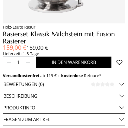
Holz-Leute Rasur
Rasierset Klassik Milchstein mit Fusion
Rasierer
Verkaufspreis:
159,00 €
Regulärer Preis:
189,00 €
Lieferzeit: 1-3 Tage
Produkt Anzahl: Gib den gewünschten Wert e
IN DEN WARENKORB
Versandkostenfrei
ab 119 € +
kostenlose
Retoure*
BEWERTUNGEN (0)
DURCH
BESCHREIBUNG
PRODUKTINFO
FRAGEN ZUM ARTIKEL