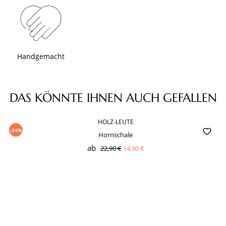
Handgemacht
Produktgalerie überspringen
DAS KÖNNTE IHNEN AUCH GEFALLEN
HOLZ-LEUTE
-34%
Hornschale
ab
22,90 €
14,90 €