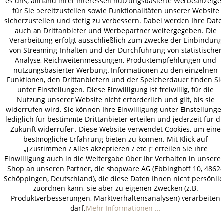
es uns, anhand ihrer Interessen nutzungsbasierte Werbeanzeig
für Sie bereitzustellen sowie Funktionalitäten unserer Website
AGB
Datenschutz
Impressum
sicherzustellen und stetig zu verbessern. Dabei werden Ihre Dat
auch an Drittanbieter und Werbepartner weitergegeben. Die
© 2026 HOLZ-LEUTE
Verarbeitung erfolgt ausschließlich zum Zwecke der Einbindun
* Alle Preise inkl. gesetzl. Mehrwertsteuer zzgl.
Versandkosten
.
von Streaming-Inhalten und der Durchführung von statistische
Analyse, Reichweitenmessungen, Produktempfehlungen und
nutzungsbasierter Werbung. Informationen zu den einzelnen
Funktionen, den Drittanbietern und der Speicherdauer finden Si
unter Einstellungen. Diese Einwilligung ist freiwillig, für die
Nutzung unserer Website nicht erforderlich und gilt, bis sie
widerrufen wird. Sie können Ihre Einwilligung unter Einstellung
lediglich für bestimmte Drittanbieter erteilen und jederzeit für d
Zukunft widerrufen. Diese Website verwendet Cookies, um eine
bestmögliche Erfahrung bieten zu können. Mit Klick auf
„[Zustimmen / Alles akzeptieren / etc.]“ erteilen Sie Ihre
Einwilligung auch in die Weitergabe über Ihr Verhalten in unser
Shop an unseren Partner, die shopware AG (Ebbinghoff 10, 4862
Schöppingen, Deutschland), die diese Daten Ihnen nicht persönli
zuordnen kann, sie aber zu eigenen Zwecken (z.B.
Produktverbesserungen, Marktverhaltensanalysen) verarbeiten
darf.
Mehr Informationen ...