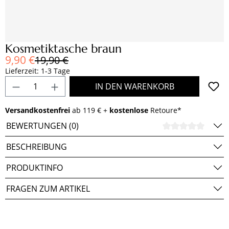
Kosmetiktasche braun
Verkaufspreis:
9,90 €
Regulärer Preis:
19,90 €
Lieferzeit: 1-3 Tage
Produkt Anzahl: Gib den gewünschten Wert e
IN DEN WARENKORB
Versandkostenfrei
ab 119 € +
kostenlose
Retoure*
BEWERTUNGEN (0)
DURCH
BESCHREIBUNG
PRODUKTINFO
FRAGEN ZUM ARTIKEL