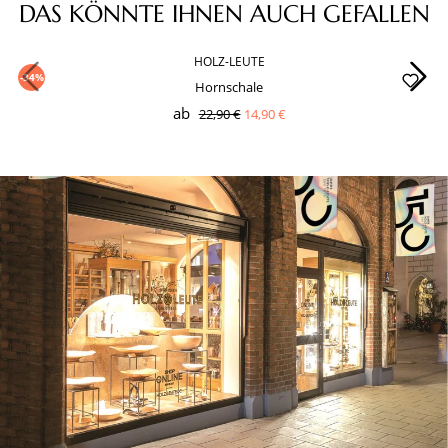
Produktgalerie überspringen
DAS KÖNNTE IHNEN AUCH GEFALLEN
HOLZ-LEUTE
-34%
Hornschale
ab
22,90 €
14,90 €