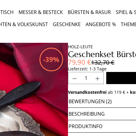
TISCH
MESSER & BESTECK
BÜRSTEN & RASUR
SPIEL &
HTEN & VOLKSKUNST
GESCHENKE
ANGEBOTE %
THEM
HOLZ-LEUTE
Geschenkset Bürs
-39%
Verkaufspreis:
79,90 €
Regulärer Preis:
132,70 €
Lieferzeit: 1-3 Tage
Produkt Anzahl: Gib 
Versandkostenfrei
ab 119 € +
ko
BEWERTUNGEN (2)
BESCHREIBUNG
PRODUKTINFO