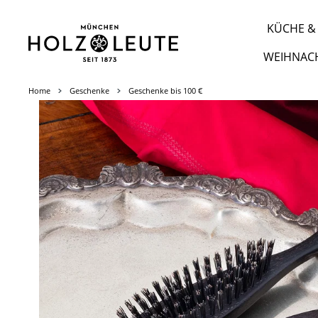
m Hauptinhalt springen
Zur Suche springen
Zur Hauptnavigation springen
KÜCHE & 
WEIHNAC
Home
Geschenke
Geschenke bis 100 €
Bildergalerie überspringen