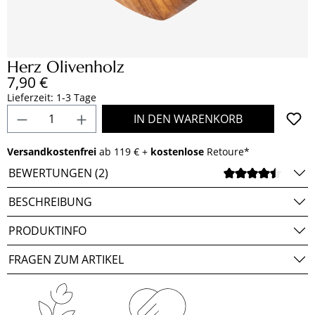
Herz Olivenholz
Regulärer Preis:
7,90 €
Lieferzeit: 1-3 Tage
Produkt Anzahl: Gib den gewünschten Wert e
IN DEN WARENKORB
Versandkostenfrei
ab 119 € +
kostenlose
Retoure*
BEWERTUNGEN (2)
DURCH
BESCHREIBUNG
PRODUKTINFO
FRAGEN ZUM ARTIKEL