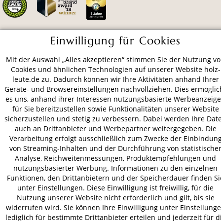
Einwilligung für Cookies
ZAHLUNGSARTEN
Mit der Auswahl „Alles akzeptieren“ stimmen Sie der Nutzung v
Cookies und ähnlichen Technologien auf unserer Website holz-
VERSAND
leute.de zu. Dadurch können wir Ihre Aktivitäten anhand Ihrer
Geräte- und Browsereinstellungen nachvollziehen. Dies ermöglic
es uns, anhand ihrer Interessen nutzungsbasierte Werbeanzeig
für Sie bereitzustellen sowie Funktionalitäten unserer Website
sicherzustellen und stetig zu verbessern. Dabei werden Ihre Dat
AGB
Datenschutz
Impressum
auch an Drittanbieter und Werbepartner weitergegeben. Die
© 2026 HOLZ-LEUTE
Verarbeitung erfolgt ausschließlich zum Zwecke der Einbindun
* Alle Preise inkl. gesetzl. Mehrwertsteuer zzgl.
Versandkosten
.
von Streaming-Inhalten und der Durchführung von statistische
Analyse, Reichweitenmessungen, Produktempfehlungen und
nutzungsbasierter Werbung. Informationen zu den einzelnen
Funktionen, den Drittanbietern und der Speicherdauer finden Si
unter Einstellungen. Diese Einwilligung ist freiwillig, für die
Nutzung unserer Website nicht erforderlich und gilt, bis sie
widerrufen wird. Sie können Ihre Einwilligung unter Einstellung
lediglich für bestimmte Drittanbieter erteilen und jederzeit für d