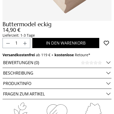
Buttermodel eckig
Regulärer Preis:
14,90 €
Lieferzeit: 1-3 Tage
Produkt Anzahl: Gib den gewünschten Wert e
IN DEN WARENKORB
Versandkostenfrei
ab 119 € +
kostenlose
Retoure*
BEWERTUNGEN (0)
DURCH
BESCHREIBUNG
PRODUKTINFO
FRAGEN ZUM ARTIKEL