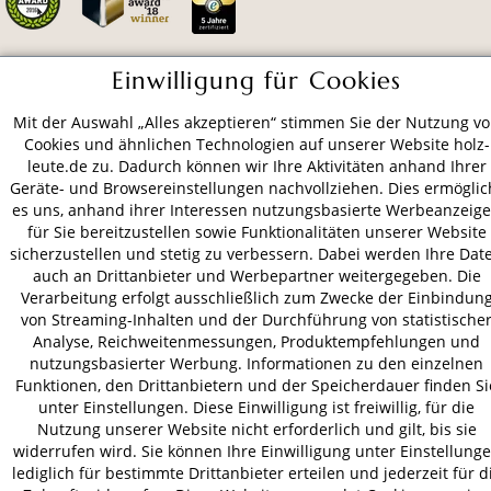
Einwilligung für Cookies
ZAHLUNGSARTEN
Mit der Auswahl „Alles akzeptieren“ stimmen Sie der Nutzung v
Cookies und ähnlichen Technologien auf unserer Website holz-
VERSAND
leute.de zu. Dadurch können wir Ihre Aktivitäten anhand Ihrer
Geräte- und Browsereinstellungen nachvollziehen. Dies ermöglic
es uns, anhand ihrer Interessen nutzungsbasierte Werbeanzeig
für Sie bereitzustellen sowie Funktionalitäten unserer Website
sicherzustellen und stetig zu verbessern. Dabei werden Ihre Dat
AGB
Datenschutz
Impressum
auch an Drittanbieter und Werbepartner weitergegeben. Die
© 2026 HOLZ-LEUTE
Verarbeitung erfolgt ausschließlich zum Zwecke der Einbindun
* Alle Preise inkl. gesetzl. Mehrwertsteuer zzgl.
Versandkosten
.
von Streaming-Inhalten und der Durchführung von statistische
Analyse, Reichweitenmessungen, Produktempfehlungen und
nutzungsbasierter Werbung. Informationen zu den einzelnen
Funktionen, den Drittanbietern und der Speicherdauer finden Si
unter Einstellungen. Diese Einwilligung ist freiwillig, für die
Nutzung unserer Website nicht erforderlich und gilt, bis sie
widerrufen wird. Sie können Ihre Einwilligung unter Einstellung
lediglich für bestimmte Drittanbieter erteilen und jederzeit für d