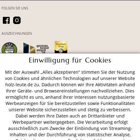
FOLGEN SIE UNS
AUSZEICHNUNGEN
Einwilligung für Cookies
Mit der Auswahl „Alles akzeptieren“ stimmen Sie der Nutzung
ZAHLUNGSARTEN
von Cookies und ähnlichen Technologien auf unserer Website
holz-leute.de zu. Dadurch können wir Ihre Aktivitäten anhand
Ihrer Geräte- und Browsereinstellungen nachvollziehen. Dies
VERSAND
ermöglicht es uns, anhand ihrer Interessen nutzungsbasierte
Werbeanzeigen für Sie bereitzustellen sowie Funktionalitäten
unserer Website sicherzustellen und stetig zu verbessern.
Dabei werden Ihre Daten auch an Drittanbieter und
Werbepartner weitergegeben. Die Verarbeitung erfolgt
AGB
Datenschutz
Impressum
ausschließlich zum Zwecke der Einbindung von Streaming-
© 2026 HOLZ-LEUTE
Inhalten und der Durchführung von statistischer Analyse,
* Alle Preise inkl. gesetzl. Mehrwertsteuer zzgl.
Versandkosten
.