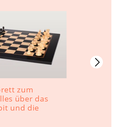
Warum Sc
rett zum
Backgammo
lles über das
Winter si
t und die