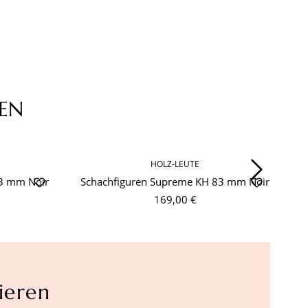
EN
HOLZ-LEUTE
83 mm Noir
Schachfiguren Supreme KH 83 mm Noir
S
169,00 €
ieren