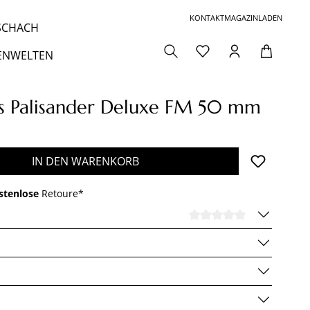
KONTAKT
MAGAZIN
LADEN
 SCHACH
ENWELTEN
os Palisander Deluxe FM 50 mm
den gewünschten Wert ein oder benutze die 
IN DEN WARENKORB
stenlose
Retoure*
DURCHSCHNI