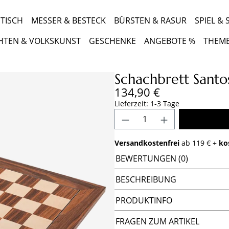
TISCH
MESSER & BESTECK
BÜRSTEN & RASUR
SPIEL &
HTEN & VOLKSKUNST
GESCHENKE
ANGEBOTE %
THEM
Schachbrett Sant
Regulärer Preis:
134,90 €
Lieferzeit: 1-3 Tage
Produkt Anzahl: Gib 
Versandkostenfrei
ab 119 € +
ko
BEWERTUNGEN (0)
BESCHREIBUNG
PRODUKTINFO
FRAGEN ZUM ARTIKEL