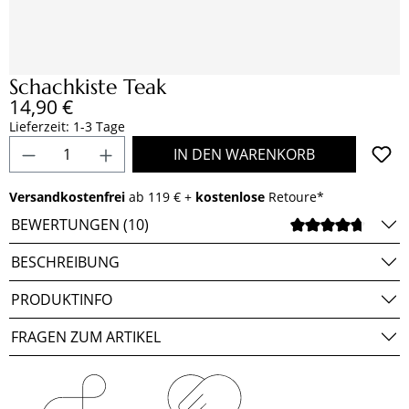
Schachkiste Teak
Regulärer Preis:
14,90 €
Lieferzeit: 1-3 Tage
Produkt Anzahl: Gib den gewünschten Wert e
IN DEN WARENKORB
Versandkostenfrei
ab 119 € +
kostenlose
Retoure*
BEWERTUNGEN (10)
DURCH
BESCHREIBUNG
PRODUKTINFO
FRAGEN ZUM ARTIKEL