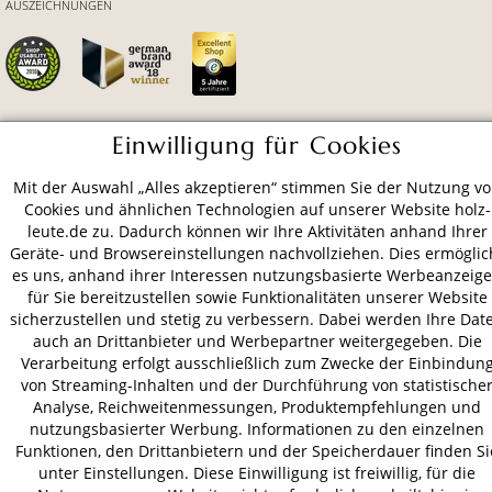
AUSZEICHNUNGEN
Einwilligung für Cookies
ZAHLUNGSARTEN
Mit der Auswahl „Alles akzeptieren“ stimmen Sie der Nutzung v
Cookies und ähnlichen Technologien auf unserer Website holz-
VERSAND
leute.de zu. Dadurch können wir Ihre Aktivitäten anhand Ihrer
Geräte- und Browsereinstellungen nachvollziehen. Dies ermöglic
es uns, anhand ihrer Interessen nutzungsbasierte Werbeanzeig
für Sie bereitzustellen sowie Funktionalitäten unserer Website
AGB
Datenschutz
Impressum
sicherzustellen und stetig zu verbessern. Dabei werden Ihre Dat
auch an Drittanbieter und Werbepartner weitergegeben. Die
© 2026 HOLZ-LEUTE
Verarbeitung erfolgt ausschließlich zum Zwecke der Einbindun
* Alle Preise inkl. gesetzl. Mehrwertsteuer zzgl.
Versandkosten
.
von Streaming-Inhalten und der Durchführung von statistische
Analyse, Reichweitenmessungen, Produktempfehlungen und
nutzungsbasierter Werbung. Informationen zu den einzelnen
Funktionen, den Drittanbietern und der Speicherdauer finden Si
unter Einstellungen. Diese Einwilligung ist freiwillig, für die