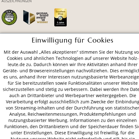
AUSZEICHNUNGEN
Einwilligung für Cookies
ZAHLUNGSARTEN
Mit der Auswahl „Alles akzeptieren“ stimmen Sie der Nutzung v
Cookies und ähnlichen Technologien auf unserer Website holz-
VERSAND
leute.de zu. Dadurch können wir Ihre Aktivitäten anhand Ihrer
Geräte- und Browsereinstellungen nachvollziehen. Dies ermöglic
es uns, anhand ihrer Interessen nutzungsbasierte Werbeanzeig
für Sie bereitzustellen sowie Funktionalitäten unserer Website
AGB
Datenschutz
Impressum
sicherzustellen und stetig zu verbessern. Dabei werden Ihre Dat
auch an Drittanbieter und Werbepartner weitergegeben. Die
© 2026 HOLZ-LEUTE
Verarbeitung erfolgt ausschließlich zum Zwecke der Einbindun
* Alle Preise inkl. gesetzl. Mehrwertsteuer zzgl.
Versandkosten
.
von Streaming-Inhalten und der Durchführung von statistische
Analyse, Reichweitenmessungen, Produktempfehlungen und
nutzungsbasierter Werbung. Informationen zu den einzelnen
Funktionen, den Drittanbietern und der Speicherdauer finden Si
unter Einstellungen. Diese Einwilligung ist freiwillig, für die
Nutzung unserer Website nicht erforderlich und gilt, bis sie