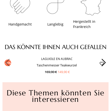
Hergestellt in
Handgemacht
Langlebig
Frankreich
Produktgalerie überspringen
DAS KÖNNTE IHNEN AUCH GEFALLEN
LAGUIOLE EN AUBRAC
-11%
Taschenmesser Teakwurzel
169,90 €
149,90 €
Diese Themen könnten Sie
interessieren