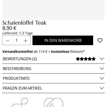
Schalenlöffel Teak
Regulärer Preis:
8,90 €
Lieferzeit: 1-3 Tage
Produkt Anzahl: Gib den gewünschten Wert e
IN DEN WARENKORB
Versandkostenfrei
ab 119 € +
kostenlose
Retoure*
BEWERTUNGEN (2)
DURCH
BESCHREIBUNG
PRODUKTINFO
FRAGEN ZUM ARTIKEL