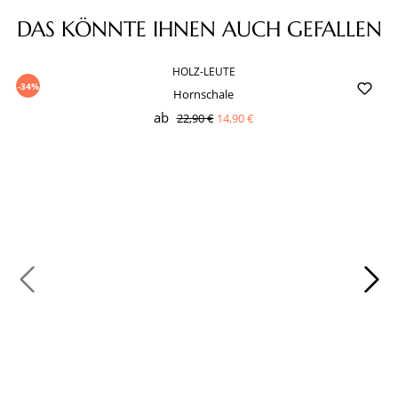
Produktgalerie überspringen
DAS KÖNNTE IHNEN AUCH GEFALLEN
HOLZ-LEUTE
-34%
Hornschale
ab
22,90 €
14,90 €