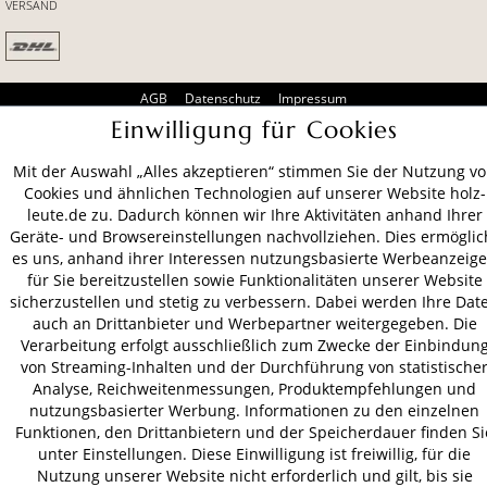
VERSAND
AGB
Datenschutz
Impressum
Einwilligung für Cookies
© 2026 HOLZ-LEUTE
* Alle Preise inkl. gesetzl. Mehrwertsteuer zzgl.
Versandkosten
.
Mit der Auswahl „Alles akzeptieren“ stimmen Sie der Nutzung v
Cookies und ähnlichen Technologien auf unserer Website holz-
leute.de zu. Dadurch können wir Ihre Aktivitäten anhand Ihrer
Geräte- und Browsereinstellungen nachvollziehen. Dies ermöglic
es uns, anhand ihrer Interessen nutzungsbasierte Werbeanzeig
für Sie bereitzustellen sowie Funktionalitäten unserer Website
sicherzustellen und stetig zu verbessern. Dabei werden Ihre Dat
auch an Drittanbieter und Werbepartner weitergegeben. Die
Verarbeitung erfolgt ausschließlich zum Zwecke der Einbindun
von Streaming-Inhalten und der Durchführung von statistische
Analyse, Reichweitenmessungen, Produktempfehlungen und
nutzungsbasierter Werbung. Informationen zu den einzelnen
Funktionen, den Drittanbietern und der Speicherdauer finden Si
unter Einstellungen. Diese Einwilligung ist freiwillig, für die
Nutzung unserer Website nicht erforderlich und gilt, bis sie