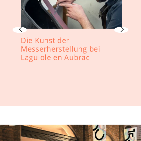
Die Kunst der
L
Messerherstellung bei
R
Laguiole en Aubrac
L