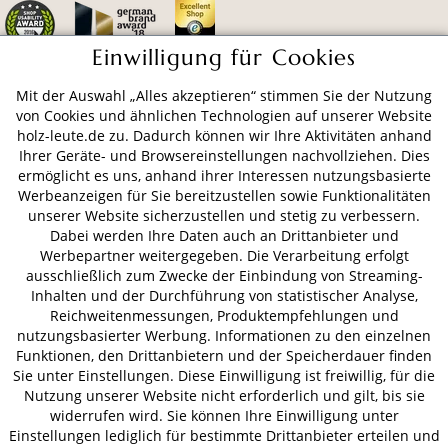
Einwilligung für Cookies
Mit der Auswahl „Alles akzeptieren“ stimmen Sie der Nutzung
ZAHLUNGSARTEN
von Cookies und ähnlichen Technologien auf unserer Website
holz-leute.de zu. Dadurch können wir Ihre Aktivitäten anhand
Ihrer Geräte- und Browsereinstellungen nachvollziehen. Dies
VERSAND
ermöglicht es uns, anhand ihrer Interessen nutzungsbasierte
Werbeanzeigen für Sie bereitzustellen sowie Funktionalitäten
unserer Website sicherzustellen und stetig zu verbessern.
Dabei werden Ihre Daten auch an Drittanbieter und
AGB
Datenschutz
Impressum
Werbepartner weitergegeben. Die Verarbeitung erfolgt
ausschließlich zum Zwecke der Einbindung von Streaming-
© 2026 HOLZ-LEUTE
Inhalten und der Durchführung von statistischer Analyse,
* Alle Preise inkl. gesetzl. Mehrwertsteuer zzgl.
Versandkosten
.
Reichweitenmessungen, Produktempfehlungen und
nutzungsbasierter Werbung. Informationen zu den einzelnen
Funktionen, den Drittanbietern und der Speicherdauer finden
Sie unter Einstellungen. Diese Einwilligung ist freiwillig, für die
Nutzung unserer Website nicht erforderlich und gilt, bis sie
widerrufen wird. Sie können Ihre Einwilligung unter
Einstellungen lediglich für bestimmte Drittanbieter erteilen und