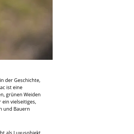
in der Geschichte,
c ist eine
nen, grünen Weiden
in vielseitiges,
ten und Bauern
ht als Luxusobjekt,