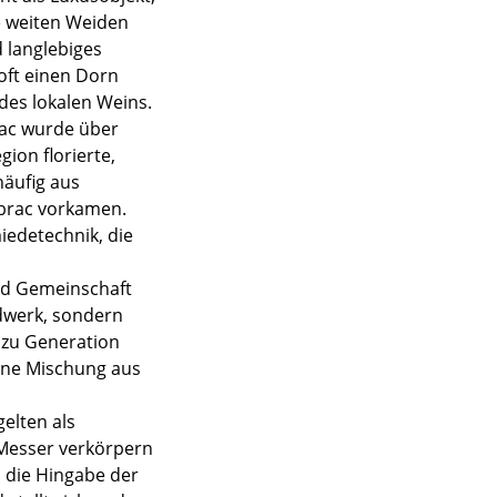
e weiten Weiden
 langlebiges
oft einen Dorn
des lokalen Weins.
rac wurde über
ion florierte,
häufig aus
ubrac vorkamen.
edetechnik, die
und Gemeinschaft
ndwerk, sondern
n zu Generation
eine Mischung aus
elten als
 Messer verkörpern
d die Hingabe der