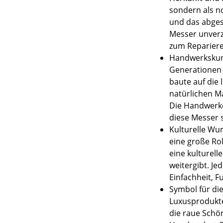
sondern als n
und das abges
Messer unverz
zum Repariere
Handwerkskuns
Generationen h
baute auf die 
natürlichen Ma
Die Handwerke
diese Messer 
Kulturelle Wur
eine große Rol
eine kulturell
weitergibt. Je
Einfachheit, F
Symbol für die
Luxusprodukte
die raue Schö