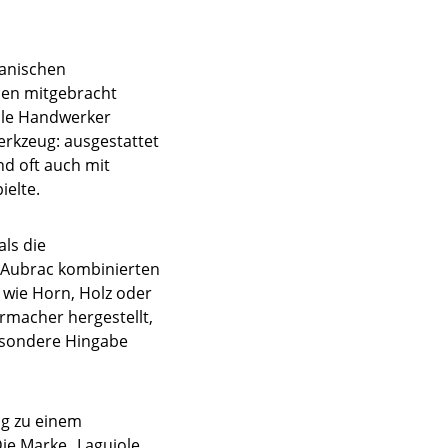
panischen
sen mitgebracht
kale Handwerker
erkzeug: ausgestattet
d oft auch mit
ielte.
ls die
 Aubrac kombinierten
 wie Horn, Holz oder
rmacher hergestellt,
 besondere Hingabe
ug zu einem
ie Marke „Laguiole