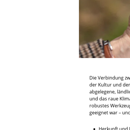
Die Verbindung zwi
der Kultur und de
abgelegene, ländl
und das raue Klima
robustes Werkzeug,
geeignet war – un
Herkunft und F