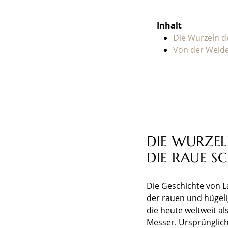
Inhalt
Die Wurzeln d
Von der Weide
DIE WURZEL
DIE RAUE S
Die Geschichte von La
der rauen und hügelig
die heute weltweit al
Messer. Ursprünglich