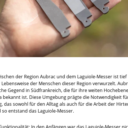
schen der Region Aubrac und dem Laguiole-Messer ist tief 
r Lebensweise der Menschen dieser Region verwurzelt. Aubra
iche Gegend in Südfrankreich, die für ihre weiten Hochebe
 bekannt ist. Diese Umgebung prägte die Notwendigkeit für e
 das sowohl für den Alltag als auch für die Arbeit der Hir
d so entstand das Laguiole-Messer.
unktionalität: In den Anfängen war das Laguiole-Messer nic