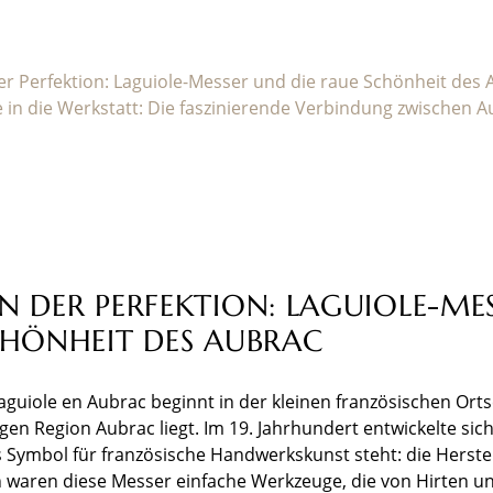
er Perfektion: Laguiole-Messer und die raue Schönheit des
 in die Werkstatt: Die faszinierende Verbindung zwischen A
N DER PERFEKTION: LAGUIOLE-ME
CHÖNHEIT DES AUBRAC
guiole en Aubrac beginnt in der kleinen französischen Ortsc
en Region Aubrac liegt. Im 19. Jahrhundert entwickelte sich 
s Symbol für französische Handwerkskunst steht: die Herste
 waren diese Messer einfache Werkzeuge, die von Hirten u