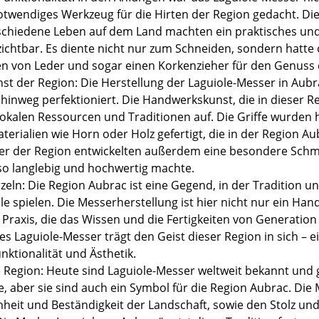
otwendiges Werkzeug für die Hirten der Region gedacht. Di
chiedene Leben auf dem Land machten ein praktisches und
ichtbar. Es diente nicht nur zum Schneiden, sondern hatte 
n von Leder und sogar einen Korkenzieher für den Genuss 
t der Region: Die Herstellung der Laguiole-Messer in Aub
inweg perfektioniert. Die Handwerkskunst, die in dieser Reg
lokalen Ressourcen und Traditionen auf. Die Griffe wurden 
terialien wie Horn oder Holz gefertigt, die in der Region A
r der Region entwickelten außerdem eine besondere Schmi
so langlebig und hochwertig machte.
zeln: Die Region Aubrac ist eine Gegend, in der Tradition 
le spielen. Die Messerherstellung ist hier nicht nur ein Ha
e Praxis, die das Wissen und die Fertigkeiten von Generatio
des Laguiole-Messer trägt den Geist dieser Region in sich – 
unktionalität und Ästhetik.
 Region: Heute sind Laguiole-Messer weltweit bekannt und g
, aber sie sind auch ein Symbol für die Region Aubrac. Die
nheit und Beständigkeit der Landschaft, sowie den Stolz un