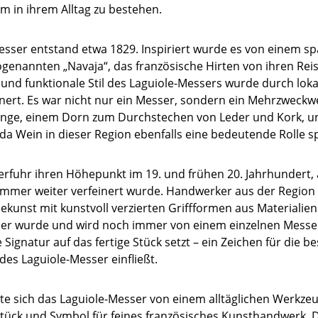
 in ihrem Alltag zu bestehen.
esser entstand etwa 1829. Inspiriert wurde es von einem s
enannten „Navaja“, das französische Hirten von ihren Rei
e und funktionale Stil des Laguiole-Messers wurde durch lo
nert. Es war nicht nur ein Messer, sondern ein Mehrzweckw
linge, einem Dorn zum Durchstechen von Leder und Kork, un
da Wein in dieser Region ebenfalls eine bedeutende Rolle sp
erfuhr ihren Höhepunkt im 19. und frühen 20. Jahrhundert, a
immer weiter verfeinert wurde. Handwerker aus der Region
ekunst mit kunstvoll verzierten Griffformen aus Materialien
sser wurde und wird noch immer von einem einzelnen Messe
 Signatur auf das fertige Stück setzt – ein Zeichen für die
edes Laguiole-Messer einfließt.
elte sich das Laguiole-Messer von einem alltäglichen Werkze
ück und Symbol für feines französisches Kunsthandwerk. D