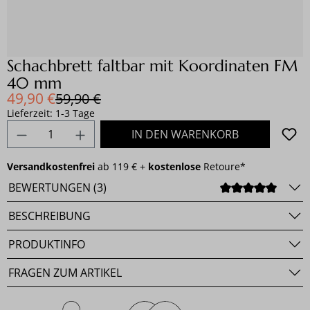
Schachbrett faltbar mit Koordinaten FM
40 mm
Verkaufspreis:
49,90 €
Regulärer Preis:
59,90 €
Lieferzeit: 1-3 Tage
Produkt Anzahl: Gib den gewünschten Wert e
IN DEN WARENKORB
Versandkostenfrei
ab 119 € +
kostenlose
Retoure*
BEWERTUNGEN (3)
DURCH
BESCHREIBUNG
PRODUKTINFO
FRAGEN ZUM ARTIKEL