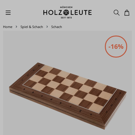
Zum Hauptinhalt springen
Home
Spiel & Schach
Schach
Bildergalerie überspringen
-16%