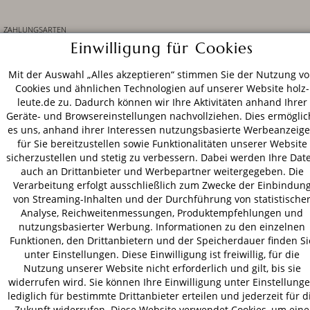
ZAHLUNGSARTEN
Einwilligung für Cookies
VERSAND
Mit der Auswahl „Alles akzeptieren“ stimmen Sie der Nutzung v
Cookies und ähnlichen Technologien auf unserer Website holz-
leute.de zu. Dadurch können wir Ihre Aktivitäten anhand Ihrer
Geräte- und Browsereinstellungen nachvollziehen. Dies ermöglic
es uns, anhand ihrer Interessen nutzungsbasierte Werbeanzeig
AGB
Datenschutz
Impressum
für Sie bereitzustellen sowie Funktionalitäten unserer Website
© 2026 HOLZ-LEUTE
sicherzustellen und stetig zu verbessern. Dabei werden Ihre Dat
* Alle Preise inkl. gesetzl. Mehrwertsteuer zzgl.
Versandkosten
.
auch an Drittanbieter und Werbepartner weitergegeben. Die
Verarbeitung erfolgt ausschließlich zum Zwecke der Einbindun
von Streaming-Inhalten und der Durchführung von statistische
Analyse, Reichweitenmessungen, Produktempfehlungen und
nutzungsbasierter Werbung. Informationen zu den einzelnen
Funktionen, den Drittanbietern und der Speicherdauer finden Si
unter Einstellungen. Diese Einwilligung ist freiwillig, für die
Nutzung unserer Website nicht erforderlich und gilt, bis sie
widerrufen wird. Sie können Ihre Einwilligung unter Einstellung
lediglich für bestimmte Drittanbieter erteilen und jederzeit für d
Zukunft widerrufen. Diese Website verwendet Cookies, um eine