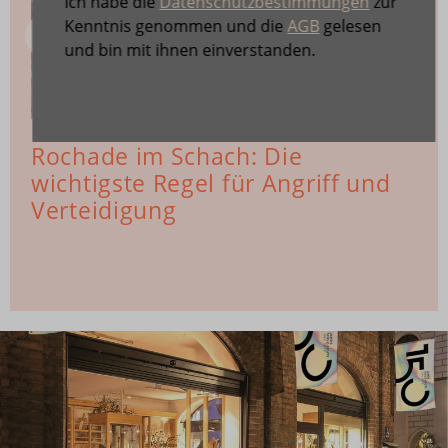
Ich habe die
Datenschutzbestimmungen
zur
Kenntnis genommen und die
AGB
gelesen
und bin mit ihnen einverstanden.
Rochade im Schach: Die
wichtigste Regel für Angriff und
Verteidigung