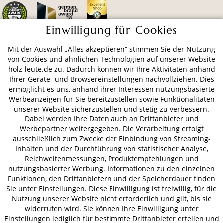
Einwilligung für Cookies
Mit der Auswahl „Alles akzeptieren“ stimmen Sie der Nutzung
ZAHLUNGSARTEN
von Cookies und ähnlichen Technologien auf unserer Website
holz-leute.de zu. Dadurch können wir Ihre Aktivitäten anhand
Ihrer Geräte- und Browsereinstellungen nachvollziehen. Dies
VERSAND
ermöglicht es uns, anhand ihrer Interessen nutzungsbasierte
Werbeanzeigen für Sie bereitzustellen sowie Funktionalitäten
unserer Website sicherzustellen und stetig zu verbessern.
Dabei werden Ihre Daten auch an Drittanbieter und
AGB
Datenschutz
Impressum
Werbepartner weitergegeben. Die Verarbeitung erfolgt
ausschließlich zum Zwecke der Einbindung von Streaming-
© 2026 HOLZ-LEUTE
Inhalten und der Durchführung von statistischer Analyse,
* Alle Preise inkl. gesetzl. Mehrwertsteuer zzgl.
Versandkosten
.
Reichweitenmessungen, Produktempfehlungen und
nutzungsbasierter Werbung. Informationen zu den einzelnen
Funktionen, den Drittanbietern und der Speicherdauer finden
Sie unter Einstellungen. Diese Einwilligung ist freiwillig, für die
Nutzung unserer Website nicht erforderlich und gilt, bis sie
widerrufen wird. Sie können Ihre Einwilligung unter
Einstellungen lediglich für bestimmte Drittanbieter erteilen und