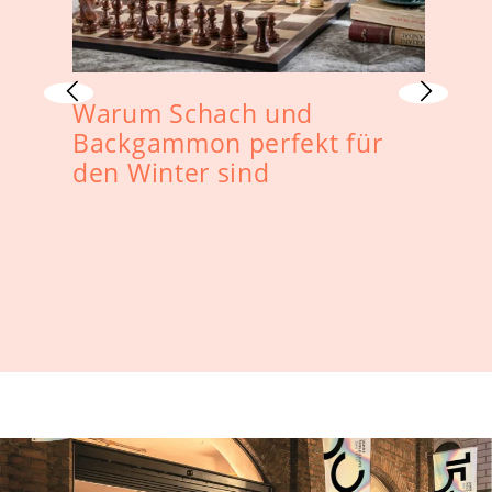
Warum Schach und
D
Backgammon perfekt für
S
den Winter sind
S
b