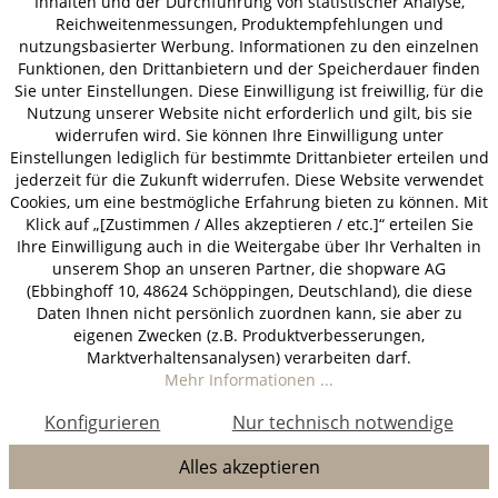
Inhalten und der Durchführung von statistischer Analyse,
Reichweitenmessungen, Produktempfehlungen und
Fazit: Damen-Gambit als
nutzungsbasierter Werbung. Informationen zu den einzelnen
Funktionen, den Drittanbietern und der Speicherdauer finden
Synonym für Eleganz und
Sie unter Einstellungen. Diese Einwilligung ist freiwillig, für die
Strategie
Nutzung unserer Website nicht erforderlich und gilt, bis sie
widerrufen wird. Sie können Ihre Einwilligung unter
Das Damen-Gambit verbindet auf einzigartige
Einstellungen lediglich für bestimmte Drittanbieter erteilen und
jederzeit für die Zukunft widerrufen. Diese Website verwendet
Weise Tradition, Strategie und kulturelle
Cookies, um eine bestmögliche Erfahrung bieten zu können. Mit
Bedeutung. Als Schacheröffnung bietet es eine
Klick auf „[Zustimmen / Alles akzeptieren / etc.]“ erteilen Sie
perfekte Mischung aus taktischen
Ihre Einwilligung auch in die Weitergabe über Ihr Verhalten in
Möglichkeiten und positionsorientiertem Spiel,
unserem Shop an unseren Partner, die shopware AG
die Anfänger wie Profis gleichermaßen
(Ebbinghoff 10, 48624 Schöppingen, Deutschland), die diese
Daten Ihnen nicht persönlich zuordnen kann, sie aber zu
fasziniert. Die Netflix-Serie Das Damengambit
eigenen Zwecken (z.B. Produktverbesserungen,
hat diesem Klassiker der Schachwelt eine neue
Marktverhaltensanalysen) verarbeiten darf.
Dimension verliehen, indem sie Millionen von
Mehr Informationen ...
Menschen weltweit inspiriert hat, das Spiel neu
Konfigurieren
Nur technisch notwendige
zu entdecken und die strategische Tiefe von
Schach zu würdigen.
Alles akzeptieren