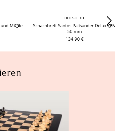
HOLZ-LEUTE
n und Mühle
Schachbrett Santos Palisander Deluxe FM
Sc
50 mm
134,90 €
ieren