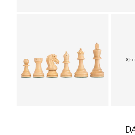
D
Produktgalerie überspringen