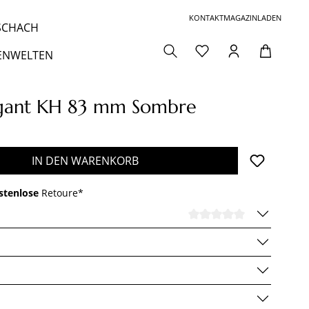
KONTAKT
MAGAZIN
LADEN
 SCHACH
ENWELTEN
egant KH 83 mm Sombre
den gewünschten Wert ein oder benutze die 
IN DEN WARENKORB
stenlose
Retoure*
DURCHSCHNI