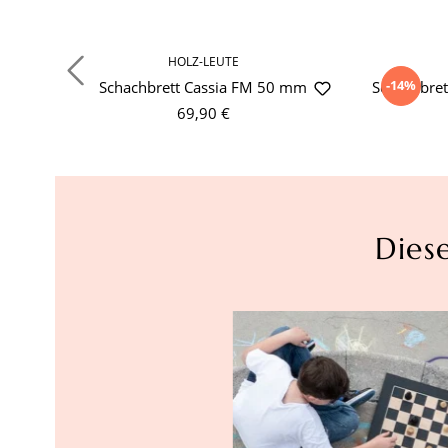
HOLZ-LEUTE
-14%
Schachbrett Cassia FM 50 mm
Schachbret
69,90 €
Dies