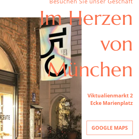
Besuchen Sie unser Geschäft
Im Herzen
von
München
Viktualienmarkt 2
Ecke Marienplatz
GOOGLE MAPS