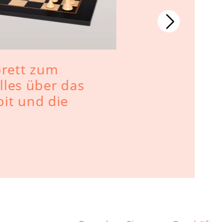
Warum Sc
rett zum
Backgammo
lles über das
Winter si
t und die