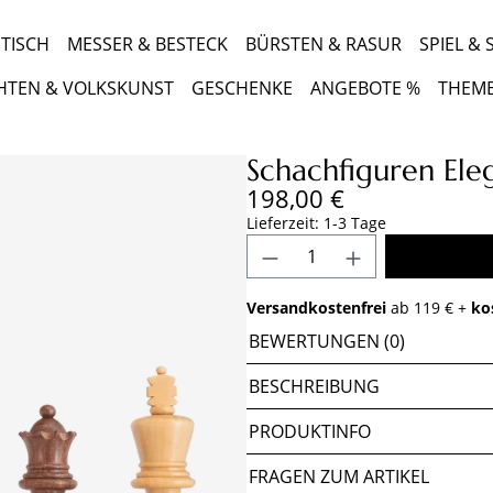
TISCH
MESSER & BESTECK
BÜRSTEN & RASUR
SPIEL &
HTEN & VOLKSKUNST
GESCHENKE
ANGEBOTE %
THEM
Schachfiguren El
Regulärer Preis:
198,00 €
Lieferzeit: 1-3 Tage
Produkt Anzahl: Gib 
Versandkostenfrei
ab 119 € +
ko
BEWERTUNGEN (0)
BESCHREIBUNG
PRODUKTINFO
FRAGEN ZUM ARTIKEL