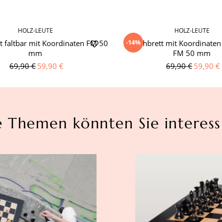
HOLZ-LEUTE
HOLZ-LEUTE
-14%
t faltbar mit Koordinaten FM 50
Schachbrett mit Koordinate
mm
FM 50 mm
69,90 €
59,90 €
69,90 €
59,90 €
e Themen könnten Sie interess