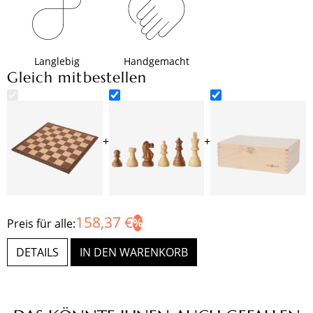
Langlebig
Handgemacht
Gleich mitbestellen
+
+
158,37 €
Preis für alle:
DETAILS
IN DEN WARENKORB
Produktgalerie überspringen