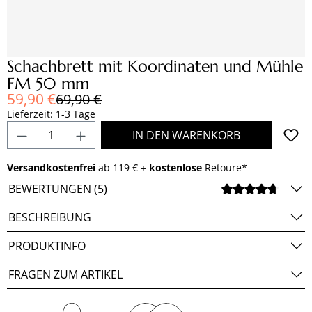
Schachbrett mit Koordinaten und Mühle
FM 50 mm
Verkaufspreis:
59,90 €
Regulärer Preis:
69,90 €
Lieferzeit: 1-3 Tage
Produkt Anzahl: Gib den gewünschten Wert e
IN DEN WARENKORB
Versandkostenfrei
ab 119 € +
kostenlose
Retoure*
BEWERTUNGEN (5)
DURCH
BESCHREIBUNG
PRODUKTINFO
FRAGEN ZUM ARTIKEL