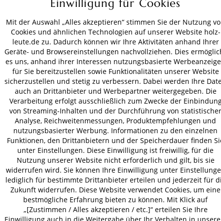
Einwilligung für Cookies
ZAHLUNGSARTEN
Mit der Auswahl „Alles akzeptieren“ stimmen Sie der Nutzung v
Cookies und ähnlichen Technologien auf unserer Website holz-
VERSAND
leute.de zu. Dadurch können wir Ihre Aktivitäten anhand Ihrer
Geräte- und Browsereinstellungen nachvollziehen. Dies ermöglic
es uns, anhand ihrer Interessen nutzungsbasierte Werbeanzeig
für Sie bereitzustellen sowie Funktionalitäten unserer Website
AGB
Datenschutz
Impressum
sicherzustellen und stetig zu verbessern. Dabei werden Ihre Dat
© 2026 HOLZ-LEUTE
auch an Drittanbieter und Werbepartner weitergegeben. Die
Verarbeitung erfolgt ausschließlich zum Zwecke der Einbindun
* Alle Preise inkl. gesetzl. Mehrwertsteuer zzgl.
Versandkosten
.
von Streaming-Inhalten und der Durchführung von statistische
Analyse, Reichweitenmessungen, Produktempfehlungen und
nutzungsbasierter Werbung. Informationen zu den einzelnen
Funktionen, den Drittanbietern und der Speicherdauer finden Si
unter Einstellungen. Diese Einwilligung ist freiwillig, für die
Nutzung unserer Website nicht erforderlich und gilt, bis sie
widerrufen wird. Sie können Ihre Einwilligung unter Einstellung
lediglich für bestimmte Drittanbieter erteilen und jederzeit für d
Zukunft widerrufen. Diese Website verwendet Cookies, um eine
bestmögliche Erfahrung bieten zu können. Mit Klick auf
„[Zustimmen / Alles akzeptieren / etc.]“ erteilen Sie Ihre
Einwilligung auch in die Weitergabe über Ihr Verhalten in unser