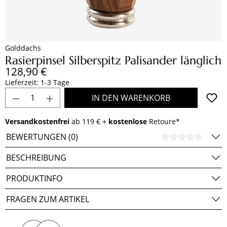
Golddachs
Rasierpinsel Silberspitz Palisander länglich
Regulärer Preis:
128,90 €
Lieferzeit: 1-3 Tage
Produkt Anzahl: Gib den gewünschten Wert e
IN DEN WARENKORB
Versandkostenfrei
ab 119 € +
kostenlose
Retoure*
BEWERTUNGEN (0)
DURCH
BESCHREIBUNG
PRODUKTINFO
FRAGEN ZUM ARTIKEL