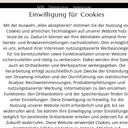
AGB
Datenschutz
Impressum
Einwilligung für Cookies
© 2026 HOLZ-LEUTE
* Alle Preise inkl. gesetzl. Mehrwertsteuer zzgl.
Versandkosten
.
Mit der Auswahl „Alles akzeptieren“ stimmen Sie der Nutzung v
Cookies und ähnlichen Technologien auf unserer Website holz-
leute.de zu. Dadurch können wir Ihre Aktivitäten anhand Ihrer
Geräte- und Browsereinstellungen nachvollziehen. Dies ermöglic
es uns, anhand ihrer Interessen nutzungsbasierte Werbeanzeig
für Sie bereitzustellen sowie Funktionalitäten unserer Website
sicherzustellen und stetig zu verbessern. Dabei werden Ihre Dat
auch an Drittanbieter und Werbepartner weitergegeben. Die
Verarbeitung erfolgt ausschließlich zum Zwecke der Einbindun
von Streaming-Inhalten und der Durchführung von statistische
Analyse, Reichweitenmessungen, Produktempfehlungen und
nutzungsbasierter Werbung. Informationen zu den einzelnen
Funktionen, den Drittanbietern und der Speicherdauer finden Si
unter Einstellungen. Diese Einwilligung ist freiwillig, für die
Nutzung unserer Website nicht erforderlich und gilt, bis sie
widerrufen wird. Sie können Ihre Einwilligung unter Einstellung
lediglich für bestimmte Drittanbieter erteilen und jederzeit für d
Zukunft widerrufen. Diese Website verwendet Cookies, um eine