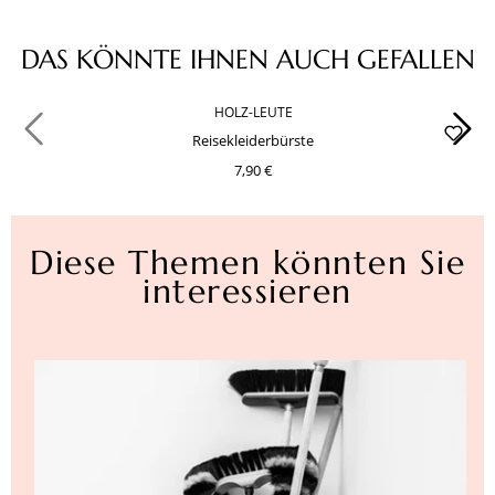
Produktgalerie überspringen
DAS KÖNNTE IHNEN AUCH GEFALLEN
HOLZ-LEUTE
Reisekleiderbürste
7,90 €
Diese Themen könnten Sie
interessieren