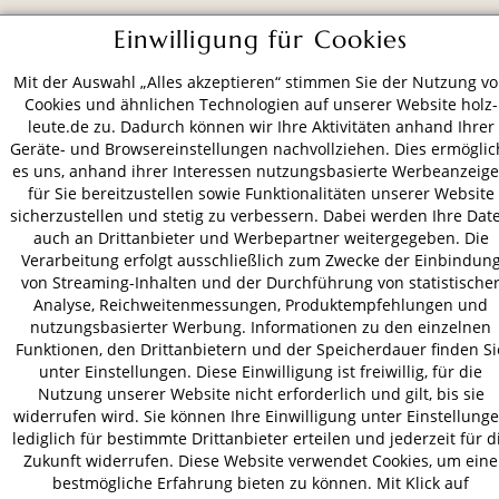
ZAHLUNGSARTEN
Einwilligung für Cookies
Mit der Auswahl „Alles akzeptieren“ stimmen Sie der Nutzung v
VERSAND
Cookies und ähnlichen Technologien auf unserer Website holz-
leute.de zu. Dadurch können wir Ihre Aktivitäten anhand Ihrer
Geräte- und Browsereinstellungen nachvollziehen. Dies ermöglic
es uns, anhand ihrer Interessen nutzungsbasierte Werbeanzeig
für Sie bereitzustellen sowie Funktionalitäten unserer Website
AGB
Datenschutz
Impressum
sicherzustellen und stetig zu verbessern. Dabei werden Ihre Dat
© 2026 HOLZ-LEUTE
auch an Drittanbieter und Werbepartner weitergegeben. Die
* Alle Preise inkl. gesetzl. Mehrwertsteuer zzgl.
Versandkosten
.
Verarbeitung erfolgt ausschließlich zum Zwecke der Einbindun
von Streaming-Inhalten und der Durchführung von statistische
Analyse, Reichweitenmessungen, Produktempfehlungen und
nutzungsbasierter Werbung. Informationen zu den einzelnen
Funktionen, den Drittanbietern und der Speicherdauer finden Si
unter Einstellungen. Diese Einwilligung ist freiwillig, für die
Nutzung unserer Website nicht erforderlich und gilt, bis sie
widerrufen wird. Sie können Ihre Einwilligung unter Einstellung
lediglich für bestimmte Drittanbieter erteilen und jederzeit für d
Zukunft widerrufen. Diese Website verwendet Cookies, um eine
bestmögliche Erfahrung bieten zu können. Mit Klick auf