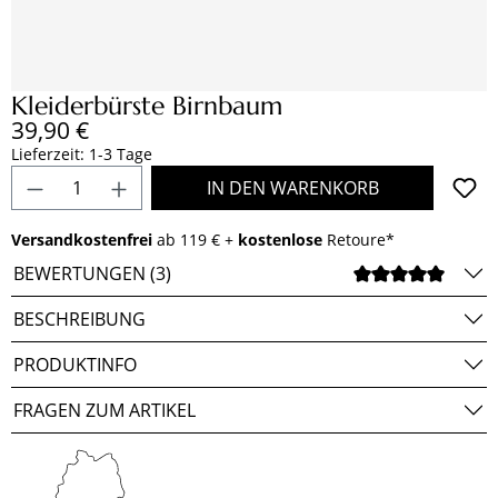
Kleiderbürste Birnbaum
Regulärer Preis:
39,90 €
Lieferzeit: 1-3 Tage
Produkt Anzahl: Gib den gewünschten Wert e
IN DEN WARENKORB
Versandkostenfrei
ab 119 € +
kostenlose
Retoure*
BEWERTUNGEN (3)
DURCH
BESCHREIBUNG
PRODUKTINFO
FRAGEN ZUM ARTIKEL