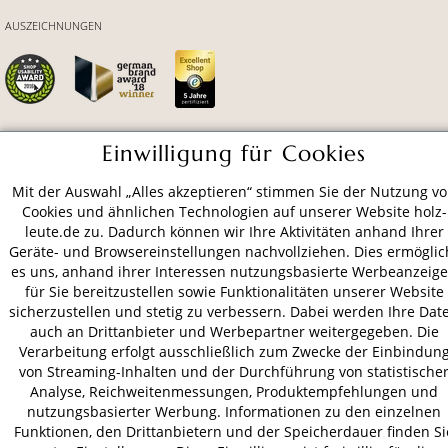
AUSZEICHNUNGEN
Einwilligung für Cookies
ZAHLUNGSARTEN
Mit der Auswahl „Alles akzeptieren“ stimmen Sie der Nutzung v
Cookies und ähnlichen Technologien auf unserer Website holz-
VERSAND
leute.de zu. Dadurch können wir Ihre Aktivitäten anhand Ihrer
Geräte- und Browsereinstellungen nachvollziehen. Dies ermöglic
es uns, anhand ihrer Interessen nutzungsbasierte Werbeanzeig
für Sie bereitzustellen sowie Funktionalitäten unserer Website
AGB
Datenschutz
Impressum
sicherzustellen und stetig zu verbessern. Dabei werden Ihre Dat
auch an Drittanbieter und Werbepartner weitergegeben. Die
© 2026 HOLZ-LEUTE
Verarbeitung erfolgt ausschließlich zum Zwecke der Einbindun
* Alle Preise inkl. gesetzl. Mehrwertsteuer zzgl.
Versandkosten
.
von Streaming-Inhalten und der Durchführung von statistische
Analyse, Reichweitenmessungen, Produktempfehlungen und
nutzungsbasierter Werbung. Informationen zu den einzelnen
Funktionen, den Drittanbietern und der Speicherdauer finden Si