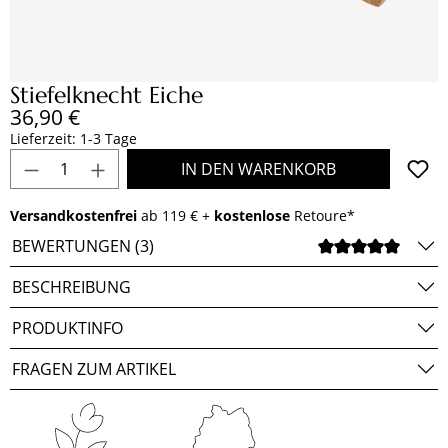
Stiefelknecht Eiche
Regulärer Preis:
36,90 €
Lieferzeit: 1-3 Tage
Produkt Anzahl: Gib den gewünschten Wert e
IN DEN WARENKORB
Versandkostenfrei
ab 119 € +
kostenlose
Retoure*
BEWERTUNGEN (3)
DURCH
BESCHREIBUNG
PRODUKTINFO
FRAGEN ZUM ARTIKEL