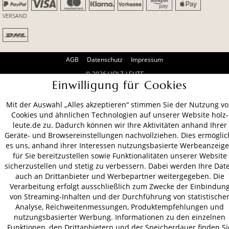
VERSAND
AGB
Datenschutz
Impressum
© 2026 HOLZ-LEUTE
Einwilligung für Cookies
* Alle Preise inkl. gesetzl. Mehrwertsteuer zzgl.
Versandkosten
.
Mit der Auswahl „Alles akzeptieren“ stimmen Sie der Nutzung v
Cookies und ähnlichen Technologien auf unserer Website holz-
leute.de zu. Dadurch können wir Ihre Aktivitäten anhand Ihrer
Geräte- und Browsereinstellungen nachvollziehen. Dies ermöglic
es uns, anhand ihrer Interessen nutzungsbasierte Werbeanzeig
für Sie bereitzustellen sowie Funktionalitäten unserer Website
sicherzustellen und stetig zu verbessern. Dabei werden Ihre Dat
auch an Drittanbieter und Werbepartner weitergegeben. Die
Verarbeitung erfolgt ausschließlich zum Zwecke der Einbindun
von Streaming-Inhalten und der Durchführung von statistische
Analyse, Reichweitenmessungen, Produktempfehlungen und
nutzungsbasierter Werbung. Informationen zu den einzelnen
Funktionen, den Drittanbietern und der Speicherdauer finden Si