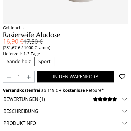
Golddachs
Rasierseife Aludose
Verkaufspreis:
16,90 €
Regulärer Preis:
17,50 €
(281,67 € / 1000 Gramm)
Lieferzeit: 1-3 Tage
Sandelholz
Sport
Produkt Anzahl: Gib den gewünschten Wert e
IN DEN WARENKORB
Versandkostenfrei
ab 119 € +
kostenlose
Retoure*
BEWERTUNGEN (1)
DURCH
BESCHREIBUNG
PRODUKTINFO