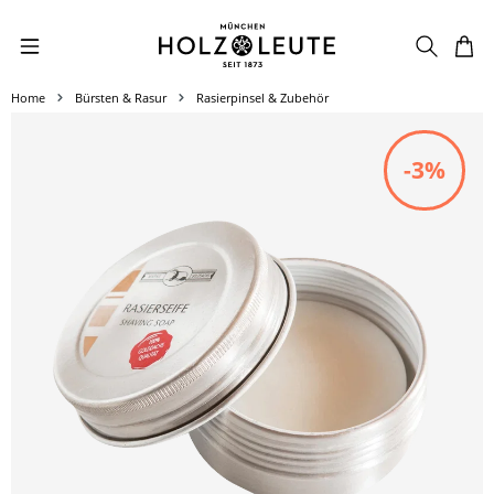
Zum Hauptinhalt springen
Home
Bürsten & Rasur
Rasierpinsel & Zubehör
Bildergalerie überspringen
-3%