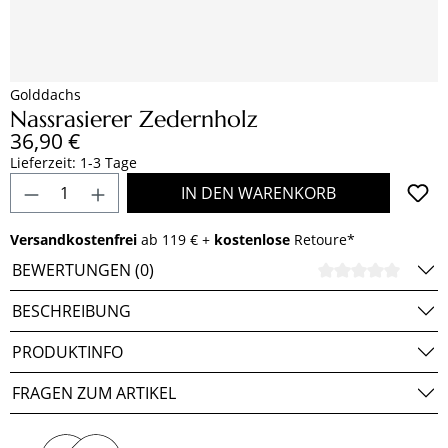
Golddachs
Nassrasierer Zedernholz
Regulärer Preis:
36,90 €
Lieferzeit: 1-3 Tage
Produkt Anzahl: Gib den gewünschten Wert e
IN DEN WARENKORB
Versandkostenfrei
ab 119 € +
kostenlose
Retoure*
BEWERTUNGEN (0)
DURCH
BESCHREIBUNG
PRODUKTINFO
FRAGEN ZUM ARTIKEL