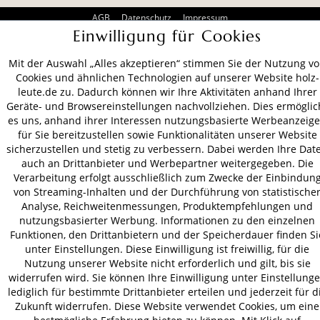
AGB
Datenschutz
Impressum
Einwilligung für Cookies
© 2026 HOLZ-LEUTE
* Alle Preise inkl. gesetzl. Mehrwertsteuer zzgl.
Versandkosten
.
Mit der Auswahl „Alles akzeptieren“ stimmen Sie der Nutzung v
Cookies und ähnlichen Technologien auf unserer Website holz-
leute.de zu. Dadurch können wir Ihre Aktivitäten anhand Ihrer
Geräte- und Browsereinstellungen nachvollziehen. Dies ermöglic
es uns, anhand ihrer Interessen nutzungsbasierte Werbeanzeig
für Sie bereitzustellen sowie Funktionalitäten unserer Website
sicherzustellen und stetig zu verbessern. Dabei werden Ihre Dat
auch an Drittanbieter und Werbepartner weitergegeben. Die
Verarbeitung erfolgt ausschließlich zum Zwecke der Einbindun
von Streaming-Inhalten und der Durchführung von statistische
Analyse, Reichweitenmessungen, Produktempfehlungen und
nutzungsbasierter Werbung. Informationen zu den einzelnen
Funktionen, den Drittanbietern und der Speicherdauer finden Si
unter Einstellungen. Diese Einwilligung ist freiwillig, für die
Nutzung unserer Website nicht erforderlich und gilt, bis sie
widerrufen wird. Sie können Ihre Einwilligung unter Einstellung
lediglich für bestimmte Drittanbieter erteilen und jederzeit für d
Zukunft widerrufen. Diese Website verwendet Cookies, um eine