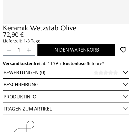
Keramik Wetzstab Olive
Regulärer Preis:
72,90 €
Lieferzeit: 1-3 Tage
Produkt Anzahl: Gib den gewünschten Wert e
IN DEN WARENKORB
Versandkostenfrei
ab 119 € +
kostenlose
Retoure*
BEWERTUNGEN (0)
DURCH
BESCHREIBUNG
PRODUKTINFO
FRAGEN ZUM ARTIKEL