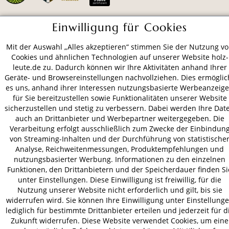
Einwilligung für Cookies
ZAHLUNGSARTEN
Mit der Auswahl „Alles akzeptieren“ stimmen Sie der Nutzung v
Cookies und ähnlichen Technologien auf unserer Website holz-
VERSAND
leute.de zu. Dadurch können wir Ihre Aktivitäten anhand Ihrer
Geräte- und Browsereinstellungen nachvollziehen. Dies ermöglic
es uns, anhand ihrer Interessen nutzungsbasierte Werbeanzeig
für Sie bereitzustellen sowie Funktionalitäten unserer Website
sicherzustellen und stetig zu verbessern. Dabei werden Ihre Dat
AGB
Datenschutz
Impressum
auch an Drittanbieter und Werbepartner weitergegeben. Die
© 2026 HOLZ-LEUTE
Verarbeitung erfolgt ausschließlich zum Zwecke der Einbindun
* Alle Preise inkl. gesetzl. Mehrwertsteuer zzgl.
Versandkosten
.
von Streaming-Inhalten und der Durchführung von statistische
Analyse, Reichweitenmessungen, Produktempfehlungen und
nutzungsbasierter Werbung. Informationen zu den einzelnen
Funktionen, den Drittanbietern und der Speicherdauer finden Si
unter Einstellungen. Diese Einwilligung ist freiwillig, für die
Nutzung unserer Website nicht erforderlich und gilt, bis sie
widerrufen wird. Sie können Ihre Einwilligung unter Einstellung
lediglich für bestimmte Drittanbieter erteilen und jederzeit für d
Zukunft widerrufen. Diese Website verwendet Cookies, um eine