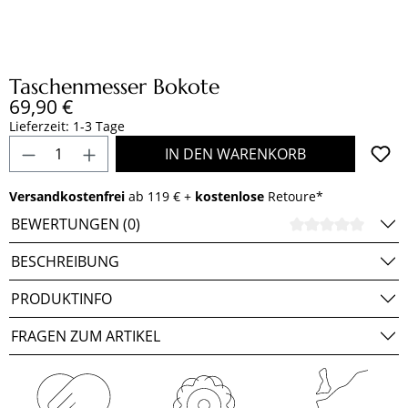
Taschenmesser Bokote
Regulärer Preis:
69,90 €
Lieferzeit: 1-3 Tage
Produkt Anzahl: Gib den gewünschten Wert e
IN DEN WARENKORB
Versandkostenfrei
ab 119 € +
kostenlose
Retoure*
BEWERTUNGEN (0)
DURCH
BESCHREIBUNG
PRODUKTINFO
FRAGEN ZUM ARTIKEL