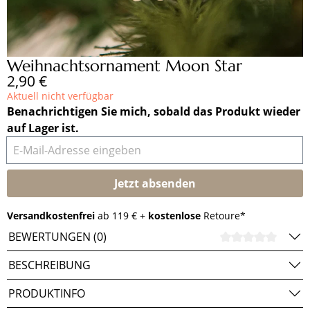
Weihnachtsornament Moon Star
Regulärer Preis:
2,90 €
Aktuell nicht verfügbar
Benachrichtigen Sie mich, sobald das Produkt wieder
auf Lager ist.
E-Mail-Adresse eingeben
Jetzt absenden
Versandkostenfrei
ab 119 € +
kostenlose
Retoure*
BEWERTUNGEN (0)
DURCH
BESCHREIBUNG
PRODUKTINFO