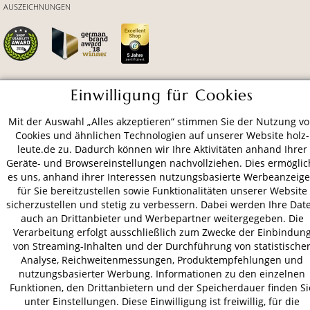
AUSZEICHNUNGEN
Einwilligung für Cookies
ZAHLUNGSARTEN
Mit der Auswahl „Alles akzeptieren“ stimmen Sie der Nutzung v
Cookies und ähnlichen Technologien auf unserer Website holz-
VERSAND
leute.de zu. Dadurch können wir Ihre Aktivitäten anhand Ihrer
Geräte- und Browsereinstellungen nachvollziehen. Dies ermöglic
es uns, anhand ihrer Interessen nutzungsbasierte Werbeanzeig
für Sie bereitzustellen sowie Funktionalitäten unserer Website
AGB
Datenschutz
Impressum
sicherzustellen und stetig zu verbessern. Dabei werden Ihre Dat
auch an Drittanbieter und Werbepartner weitergegeben. Die
© 2026 HOLZ-LEUTE
Verarbeitung erfolgt ausschließlich zum Zwecke der Einbindun
* Alle Preise inkl. gesetzl. Mehrwertsteuer zzgl.
Versandkosten
.
von Streaming-Inhalten und der Durchführung von statistische
Analyse, Reichweitenmessungen, Produktempfehlungen und
nutzungsbasierter Werbung. Informationen zu den einzelnen
Funktionen, den Drittanbietern und der Speicherdauer finden Si
unter Einstellungen. Diese Einwilligung ist freiwillig, für die