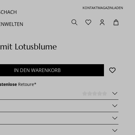
KONTAKT
MAGAZIN
LADEN
 SCHACH
ENWELTEN
 mit Lotusblume
den gewünschten Wert ein oder benutze die 
IN DEN WARENKORB
stenlose
Retoure*
DURCHSCHNI