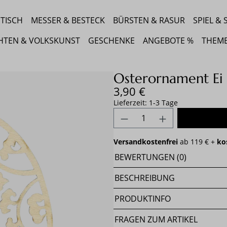
TISCH
MESSER & BESTECK
BÜRSTEN & RASUR
SPIEL &
HTEN & VOLKSKUNST
GESCHENKE
ANGEBOTE %
THEM
Osterornament Ei
Regulärer Preis:
3,90 €
Lieferzeit: 1-3 Tage
Produkt Anzahl: Gib 
Versandkostenfrei
ab 119 € +
ko
BEWERTUNGEN (0)
BESCHREIBUNG
PRODUKTINFO
FRAGEN ZUM ARTIKEL