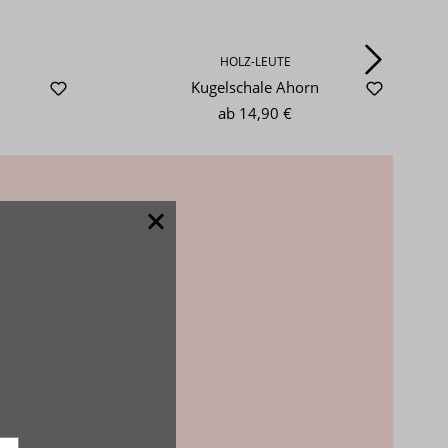
HOLZ-LEUTE
Kugelschale Ahorn
ab
14,90 €
ieren