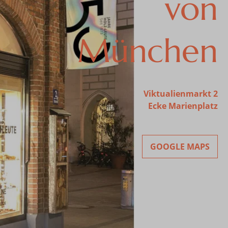
von
München
Viktualienmarkt 2
Ecke Marienplatz
GOOGLE MAPS