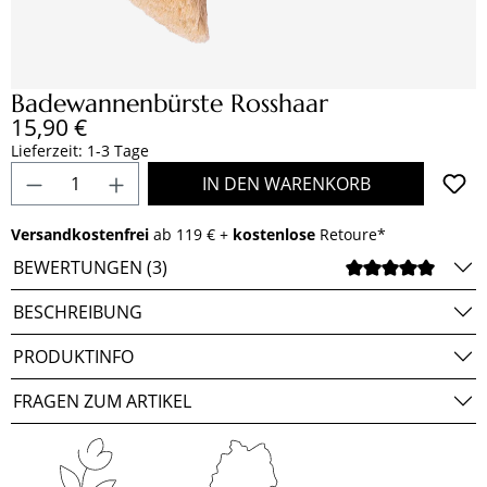
Badewannenbürste Rosshaar
Regulärer Preis:
15,90 €
Lieferzeit: 1-3 Tage
Produkt Anzahl: Gib den gewünschten Wert e
IN DEN WARENKORB
Versandkostenfrei
ab 119 € +
kostenlose
Retoure*
BEWERTUNGEN (3)
DURCH
BESCHREIBUNG
PRODUKTINFO
FRAGEN ZUM ARTIKEL