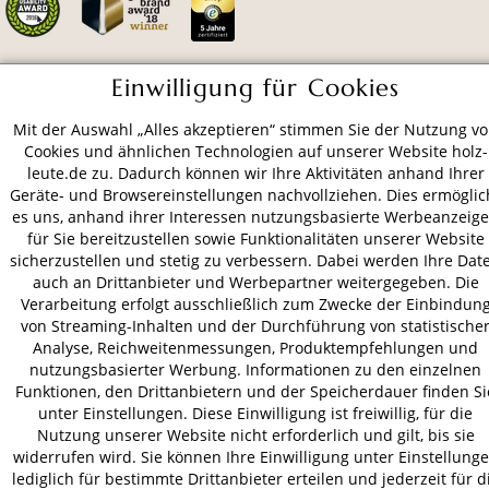
Einwilligung für Cookies
ZAHLUNGSARTEN
Mit der Auswahl „Alles akzeptieren“ stimmen Sie der Nutzung v
Cookies und ähnlichen Technologien auf unserer Website holz-
VERSAND
leute.de zu. Dadurch können wir Ihre Aktivitäten anhand Ihrer
Geräte- und Browsereinstellungen nachvollziehen. Dies ermöglic
es uns, anhand ihrer Interessen nutzungsbasierte Werbeanzeig
für Sie bereitzustellen sowie Funktionalitäten unserer Website
sicherzustellen und stetig zu verbessern. Dabei werden Ihre Dat
AGB
Datenschutz
Impressum
auch an Drittanbieter und Werbepartner weitergegeben. Die
© 2026 HOLZ-LEUTE
Verarbeitung erfolgt ausschließlich zum Zwecke der Einbindun
* Alle Preise inkl. gesetzl. Mehrwertsteuer zzgl.
Versandkosten
.
von Streaming-Inhalten und der Durchführung von statistische
Analyse, Reichweitenmessungen, Produktempfehlungen und
nutzungsbasierter Werbung. Informationen zu den einzelnen
Funktionen, den Drittanbietern und der Speicherdauer finden Si
unter Einstellungen. Diese Einwilligung ist freiwillig, für die
Nutzung unserer Website nicht erforderlich und gilt, bis sie
widerrufen wird. Sie können Ihre Einwilligung unter Einstellung
lediglich für bestimmte Drittanbieter erteilen und jederzeit für d