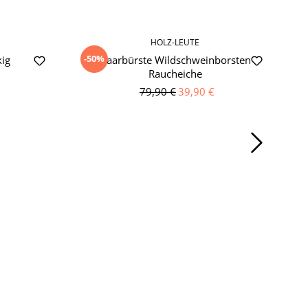
HOLZ-LEUTE
-50%
-
kig
Haarbürste Wildschweinborsten
Raucheiche
79,90 €
39,90 €