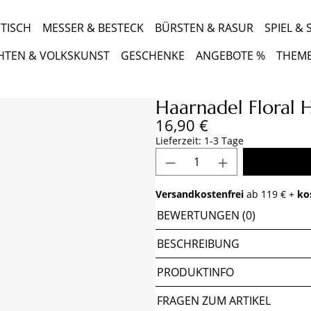
TISCH
MESSER & BESTECK
BÜRSTEN & RASUR
SPIEL &
HTEN & VOLKSKUNST
GESCHENKE
ANGEBOTE %
THEM
Haarnadel Floral 
Regulärer Preis:
16,90 €
Lieferzeit: 1-3 Tage
Produkt Anzahl: Gib 
Versandkostenfrei
ab 119 € +
ko
BEWERTUNGEN (0)
BESCHREIBUNG
PRODUKTINFO
FRAGEN ZUM ARTIKEL