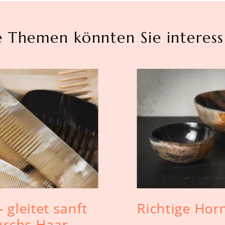
e Themen könnten Sie interess
gleitet sanft
Richtige Hor
urchs Haar