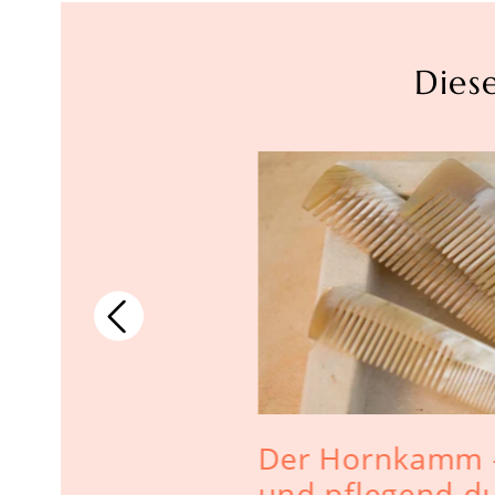
Dies
Der Hornkamm - 
und pflegend d