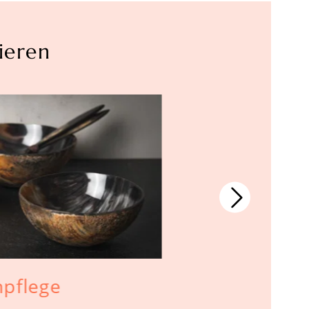
ieren
npflege