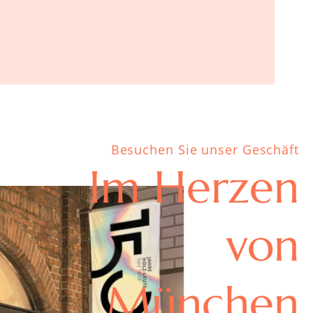
Lockenkam
Pflege für
Besuchen Sie unser Geschäft
Im Herzen
von
München