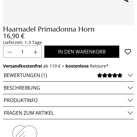
Haarnadel Primadonna Horn
Regulärer Preis:
16,90 €
Lieferzeit: 1-3 Tage
Produkt Anzahl: Gib den gewünschten Wert e
IN DEN WARENKORB
Versandkostenfrei
ab 119 € +
kostenlose
Retoure*
BEWERTUNGEN (1)
DURCH
BESCHREIBUNG
PRODUKTINFO
FRAGEN ZUM ARTIKEL