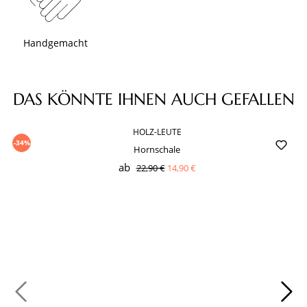
Handgemacht
Produktgalerie überspringen
DAS KÖNNTE IHNEN AUCH GEFALLEN
HOLZ-LEUTE
-34%
Hornschale
ab
22,90 €
14,90 €