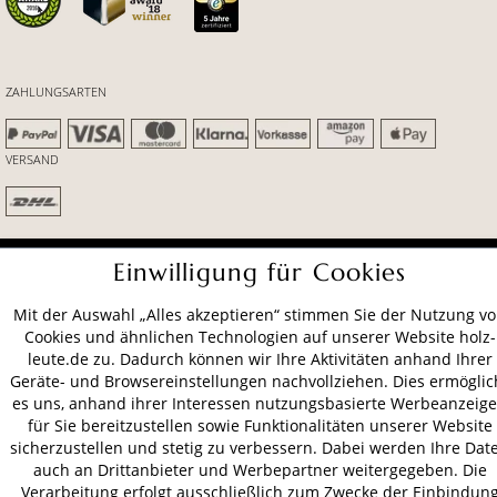
ZAHLUNGSARTEN
VERSAND
AGB
Datenschutz
Impressum
Einwilligung für Cookies
© 2026 HOLZ-LEUTE
Mit der Auswahl „Alles akzeptieren“ stimmen Sie der Nutzung v
* Alle Preise inkl. gesetzl. Mehrwertsteuer zzgl.
Versandkosten
.
Cookies und ähnlichen Technologien auf unserer Website holz-
leute.de zu. Dadurch können wir Ihre Aktivitäten anhand Ihrer
Geräte- und Browsereinstellungen nachvollziehen. Dies ermöglic
es uns, anhand ihrer Interessen nutzungsbasierte Werbeanzeig
für Sie bereitzustellen sowie Funktionalitäten unserer Website
sicherzustellen und stetig zu verbessern. Dabei werden Ihre Dat
auch an Drittanbieter und Werbepartner weitergegeben. Die
Verarbeitung erfolgt ausschließlich zum Zwecke der Einbindun