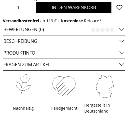
Produkt Anzahl: Gib den gewünschten Wert e
IN DEN WARENKORB
Versandkostenfrei
ab 119 € +
kostenlose
Retoure*
BEWERTUNGEN (0)
DURCH
BESCHREIBUNG
PRODUKTINFO
FRAGEN ZUM ARTIKEL
Hergestellt in
Nachhaltig
Handgemacht
Deutschland