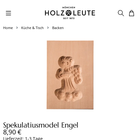
Zum Hauptinhalt springen
Home
Küche & Tisch
Backen
Bildergalerie überspringen
Spekulatiusmodel Engel
Regulärer Preis:
8,90 €
Lieferzeit: 1-3 Tage