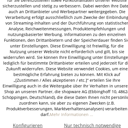
für Sie bereitzustellen sowie Funktionalitäten unserer Website
AGB
Datenschutz
Impressum
sicherzustellen und stetig zu verbessern. Dabei werden Ihre Dat
© 2026 HOLZ-LEUTE
auch an Drittanbieter und Werbepartner weitergegeben. Die
Verarbeitung erfolgt ausschließlich zum Zwecke der Einbindun
* Alle Preise inkl. gesetzl. Mehrwertsteuer zzgl.
Versandkosten
.
von Streaming-Inhalten und der Durchführung von statistische
Analyse, Reichweitenmessungen, Produktempfehlungen und
nutzungsbasierter Werbung. Informationen zu den einzelnen
Funktionen, den Drittanbietern und der Speicherdauer finden Si
unter Einstellungen. Diese Einwilligung ist freiwillig, für die
Nutzung unserer Website nicht erforderlich und gilt, bis sie
widerrufen wird. Sie können Ihre Einwilligung unter Einstellung
lediglich für bestimmte Drittanbieter erteilen und jederzeit für d
Zukunft widerrufen. Diese Website verwendet Cookies, um eine
bestmögliche Erfahrung bieten zu können. Mit Klick auf
„[Zustimmen / Alles akzeptieren / etc.]“ erteilen Sie Ihre
Einwilligung auch in die Weitergabe über Ihr Verhalten in unser
Shop an unseren Partner, die shopware AG (Ebbinghoff 10, 4862
Schöppingen, Deutschland), die diese Daten Ihnen nicht persönli
zuordnen kann, sie aber zu eigenen Zwecken (z.B.
Produktverbesserungen, Marktverhaltensanalysen) verarbeiten
darf.
Mehr Informationen ...
Konfigurieren
Nur technisch notwendige