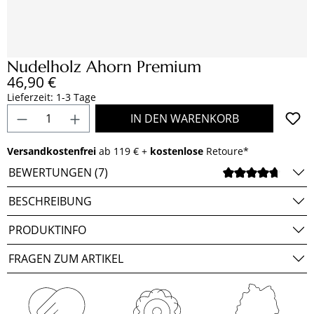
Nudelholz Ahorn Premium
Regulärer Preis:
46,90 €
Lieferzeit: 1-3 Tage
Produkt Anzahl: Gib den gewünschten Wert e
IN DEN WARENKORB
Versandkostenfrei
ab 119 € +
kostenlose
Retoure*
BEWERTUNGEN (7)
DURCH
BESCHREIBUNG
PRODUKTINFO
FRAGEN ZUM ARTIKEL