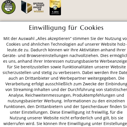
Einwilligung für Cookies
ZAHLUNGSARTEN
Mit der Auswahl „Alles akzeptieren“ stimmen Sie der Nutzung v
Cookies und ähnlichen Technologien auf unserer Website holz-
VERSAND
leute.de zu. Dadurch können wir Ihre Aktivitäten anhand Ihrer
Geräte- und Browsereinstellungen nachvollziehen. Dies ermöglic
es uns, anhand ihrer Interessen nutzungsbasierte Werbeanzeig
für Sie bereitzustellen sowie Funktionalitäten unserer Website
AGB
Datenschutz
Impressum
sicherzustellen und stetig zu verbessern. Dabei werden Ihre Dat
auch an Drittanbieter und Werbepartner weitergegeben. Die
© 2026 HOLZ-LEUTE
Verarbeitung erfolgt ausschließlich zum Zwecke der Einbindun
* Alle Preise inkl. gesetzl. Mehrwertsteuer zzgl.
Versandkosten
.
von Streaming-Inhalten und der Durchführung von statistische
Analyse, Reichweitenmessungen, Produktempfehlungen und
nutzungsbasierter Werbung. Informationen zu den einzelnen
Funktionen, den Drittanbietern und der Speicherdauer finden Si
unter Einstellungen. Diese Einwilligung ist freiwillig, für die
Nutzung unserer Website nicht erforderlich und gilt, bis sie
widerrufen wird. Sie können Ihre Einwilligung unter Einstellung