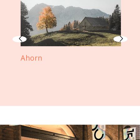
Ahorn
A