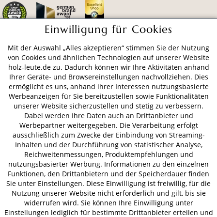
Einwilligung für Cookies
Mit der Auswahl „Alles akzeptieren“ stimmen Sie der Nutzung
ZAHLUNGSARTEN
von Cookies und ähnlichen Technologien auf unserer Website
holz-leute.de zu. Dadurch können wir Ihre Aktivitäten anhand
Ihrer Geräte- und Browsereinstellungen nachvollziehen. Dies
VERSAND
ermöglicht es uns, anhand ihrer Interessen nutzungsbasierte
Werbeanzeigen für Sie bereitzustellen sowie Funktionalitäten
unserer Website sicherzustellen und stetig zu verbessern.
Dabei werden Ihre Daten auch an Drittanbieter und
Werbepartner weitergegeben. Die Verarbeitung erfolgt
AGB
Datenschutz
Impressum
ausschließlich zum Zwecke der Einbindung von Streaming-
© 2026 HOLZ-LEUTE
Inhalten und der Durchführung von statistischer Analyse,
* Alle Preise inkl. gesetzl. Mehrwertsteuer zzgl.
Versandkosten
.
Reichweitenmessungen, Produktempfehlungen und
nutzungsbasierter Werbung. Informationen zu den einzelnen
Funktionen, den Drittanbietern und der Speicherdauer finden
Sie unter Einstellungen. Diese Einwilligung ist freiwillig, für die
Nutzung unserer Website nicht erforderlich und gilt, bis sie
widerrufen wird. Sie können Ihre Einwilligung unter
Einstellungen lediglich für bestimmte Drittanbieter erteilen und