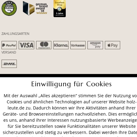
ZAHLUNGSARTEN
VERSAND
AGB
Datenschutz
Impressum
Einwilligung für Cookies
© 2026 HOLZ-LEUTE
Mit der Auswahl „Alles akzeptieren“ stimmen Sie der Nutzung v
* Alle Preise inkl. gesetzl. Mehrwertsteuer zzgl.
Versandkosten
.
Cookies und ähnlichen Technologien auf unserer Website holz-
leute.de zu. Dadurch können wir Ihre Aktivitäten anhand Ihrer
Geräte- und Browsereinstellungen nachvollziehen. Dies ermöglic
es uns, anhand ihrer Interessen nutzungsbasierte Werbeanzeig
für Sie bereitzustellen sowie Funktionalitäten unserer Website
sicherzustellen und stetig zu verbessern. Dabei werden Ihre Dat